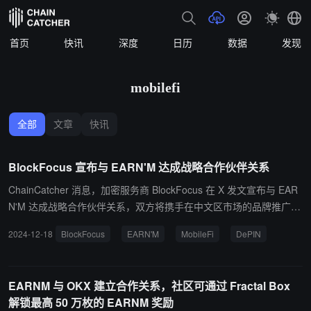
首页
快讯
深度
日历
数据
发现
mobilefi
全部
文章
快讯
BlockFocus 宣布与 EARN'M 达成战略合作伙伴关系
ChainCatcher 消息，加密服务商 BlockFocus 在 X 发文宣布与 EAR
N'M 达成战略合作伙伴关系，双方将携手在中文区市场的品牌推广与
用户增长。此次合作将进一步扩大 EARN'M 在加密货币生态中的影
2024-12-18
BlockFocus
EARN'M
MobileFi
DePIN
响力，为中文区用户提供更多价值。 EARNM 是一个 MobileFi 和 De
PIN 奖励平台，将智能手机转变为 EarnPhone。通过专有的 Fractal
Box 协议，EARN'M 将 Web2 的可访问性与 Web3 的创新奖励相结
EARNM 与 OKX 建立合作关系，社区可通过 Fractal Box
合，培育一个平衡且以增长为导向的通货紧缩生态系统。
解锁最高 50 万枚的 EARNM 奖励