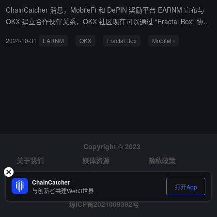
ChainCatcher 消息，MobileFi 和 DePIN 奖励平台 EARNM 宣布与
OKX 建立合作伙伴关系，OKX 社区现在可以通过 “Fractal Box” 协议
解锁神秘盒子，其中包含 2.5 至 500,000 枚 EARNM。 据悉，此次
2024-10-31
EARNM
OKX
Fractal Box
MobileFi
合作将加速 EARNM 迈向 TGE 的进程。 据 RootData 显示，EARN
M 是一个 MobileFi 和 DePIN 奖励平台，将智能手机转变为 EarnPho
ne。通过专有的 Fractal Box 协议，EARN'M 将 Web2 的可访问性与
Web3 的创新奖励相结合，培育一个平衡且以增长为导向的通货紧缩
生态系统。
Copyright © 2023
关于我们
媒体资源
隐私政策
风险提示
招聘
ChainCatcher
打开App
与创新者共建Web3世界
琼ICP备2021009392号