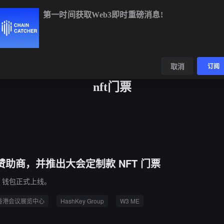
第一时间获取Web3即时重磅消息!
BTC
$64,779.41
-0.22%
ETH
$1,916.31
+0.15%
BNB
$60
数据
发现
取消
订阅
nft门票
华冠名赞助商，并推出大会定制款 NFT 门票
b3 钱包正式上线。
香港会议展览中心
HashKey Group
W3 ME