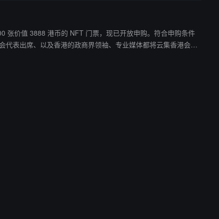
100 张价值 3888 港币的 NFT 门票，现已开放申购。符合申购条件
业可持续发展和数字化转型，促进香港经贸发展并加强香港在数字
 多位有影响力的嘉宾，以及众多尖端企业、政府领袖、科技社群、知