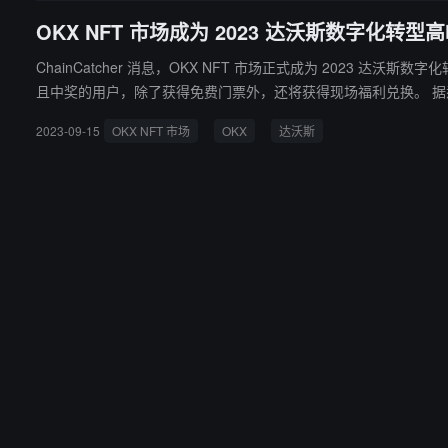
OKX NFT 市场成为 2023 达沃斯数字化转
ChainCatcher 消息，OKX NFT 市场正式成为 2023 达
且中奖的用户，除了获得免费门票外，还将获得现场福利兑换。 据悉，瑞士国家领导人代表、达沃斯市政府代表、瑞士驻港总领事、驻华商会代表出席、以及香港的政商界领袖、专业媒体都将云集香港会展
中心，共同探索香港及东亚地区数字化转型新机遇和香港及世界慈
2023-09-15
OKX NFT 市场
OKX
达沃斯
化时代的国际枢纽作用，为香港发展注入安定繁荣的正向能量。预计本
名名人和媒体参与。