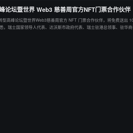
型高峰论坛暨世界 Web3 慈善周官方NFT门票合作伙伴
沃斯数字化转型高峰论坛暨世界Web3慈善周官方 NFT 门票合作伙伴，将免费送出 
善数字化新发展，并通过论坛影响力共同推动香港乃至东亚地区的重要产
次活动将吸引 10,000 多名现场参与者，来自世界各行各业的 100