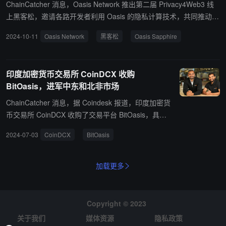
ChainCatcher 消息，Oasis Network 推出第二届 Privacy4Web3 线
上黑客松，邀请各路开发者利用 Oasis 的隐私计算技术，共同推动加
密领域隐私保护的发展。本轮黑客松奖池共计 13 万美元，截稿日期
2024-10-11
Oasis Network
黑客松
Oasis Sapphire
为 11 月 1 日。 开发者需在 Oasis Sapphire上构建应用程序，用它
实现可扩展的链下隐私，或使用 ROFL 来扩展 Sapphire 并（保密
地）验证链下计算，满足上述条件即符合参赛资格。 据悉，Oasis S
印度加密货币交易所 CoinDCX 收购
apphire 是首个支持隐私的 EVM 生态，让开发者能够构建可定制隐
BitOasis，进军中东和北非市场
私级别的 dApp。ROFL（Runtime Off-Chain Logic - 运行时链下逻
辑）是一个框架，为像 Oasis Sapphire 这样的运行时添加对链下组
ChainCatcher 消息，据 Coindesk 报道，印度加密货
件的支持。允许链下组件与链上领域无缝通信，从而实现不同区块链
币交易所 CoinDCX 收购了交易平台 BitOasis，具体
平台和链下计算栈之间的完全可组合性
收购金额暂未披露。这是其首次进军中东和北非 (ME
2024-07-03
CoinDCX
BitOasis
NA) 市场，此次收购将有助于 BitOasis 扩大其在该地
区的业务。 据悉，CoinDCX 是印度最知名的加密货
币交易所之一，拥有超过1500万用户，季度现货交易
加载更多
量超过8.4亿美元。此前，BitOasis 已获得在巴林开展
经纪业务的许可证，并在其本土阿联酋获得了经营许
可。
Copyright © 2023
关于我们
媒体资源
隐私政策