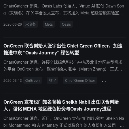
1.5 亿美元，但远未盈利，成立五年累计融资约 23 亿美元。
ChainCatcher 消息，Oasis Labs 创始人、Virtue AI 联创 Dawn Son
g（宋晓冬）在 X 平台发文宣布，其将加入 Meta 超级智能实验室
（Meta Superintelligence Labs，MSL），担任人工智能研究副总
2026-06-26
宋晓冬
Meta
Oasis
裁，并将与 Virtue AI 团队多名成员一同加入。她表示，未来将参与
推动 Meta 在人工智能安全与人工智能安全防护领域的工作，重点提
升前沿人工智能模型及智能体系统的安全性、可信性与可用性。
OnGreen 联合创始人张宇出任 Chief Green Officer，加速
推进中东 “Oasis Journey” 绿色转型
ChainCatcher 消息，连接全球绿色科技与中东及北非地区转型需求
的平台 OnGreen 宣布，联合创始人 张宇（Martin Zhang） 正式出
任 Chief Green Officer（CGO）。此次任命将进一步强化 OnGreen
2026-03-13
OnGreen
张宇
Chief Green Officer
绿色转型
O
在生态修复与可持续农业领域的项目落地与执行能力。 张宇在可持续
农业与荒漠化治理领域拥有超过 20 年的实践经验，是 Chinese Acad
emy of Sciences 认证的“荒漠化治理终身专家”，曾主导 Hebei、Sha
OnGreen 宣布也门知名领袖 Sheikh Nabil 出任联合创始
nxi、Gansu、Qinghai 等地多项国家级农业示范项目。 张宇表示：
人，强化 MENA 地区绿色投资与Oasis Journey进程
“在 OnGreen 平台上，我希望把这些经验带到国际舞台，通过实体技
术与 Web3 金融层的结合，加速中东地区的绿色转型，让沙漠成为可
ChainCatcher 消息，近日，OnGreen 宣布也门知名领袖 Sheikh Na
持续文明的基础。” 此次任命正值 OnGreen 加速推进 Oasis Journey
bil Mohammed Ali Al Khamary 正式以联合创始人身份加入公司。On