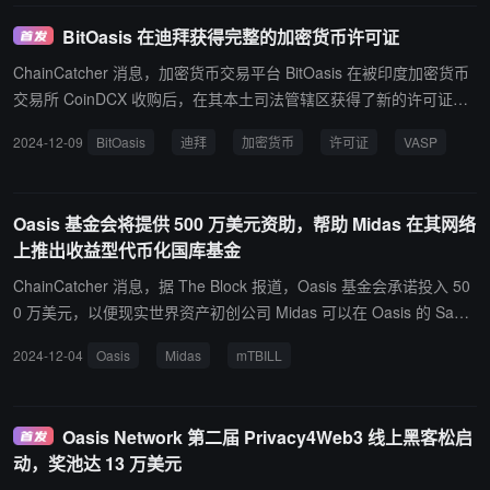
AI 和区块链技术，提供个性化的社交体验和价值驱动
BitOasis 在迪拜获得完整的加密货币许可证
的互动方式，即将推出的 AI Agent 功能，将进一步提
升用户在链上互动的智能化与趣味性。 此次融资将用
ChainCatcher 消息，加密货币交易平台 BitOasis 在被印度加密货币
于优化 DePIN 网络部署、推进 AI Agent 技术应用及
交易所 CoinDCX 收购后，在其本土司法管辖区获得了新的许可证。
扩展社交生态建设。值得一提的是，Metya 的代币
BitOasis 于 12 月 9 日宣布，已获得迪拜虚拟资产监管局 (VARA) 颁
2024-12-09
BitOasis
迪拜
加密货币
许可证
VASP
$MET 即将在 1 月 15 日 TGE，备受市场关注。
发的完整虚拟资产服务提供商 (VASP) 许可证。获得 VASP 许可证标
志着 BitOasis VARA 许可流程的最后一步，针对一系列加密交易服
务，包括购买、销售和交易。
Oasis 基金会将提供 500 万美元资助，帮助 Midas 在其网络
上推出收益型代币化国库基金
ChainCatcher 消息，据 The Block 报道，Oasis 基金会承诺投入 50
0 万美元，以便现实世界资产初创公司 Midas 可以在 Oasis 的 Sapp
hire 网络上推出其收益型代币化国库基金。 此次合作将扩大 mTBILL
2024-12-04
Oasis
Midas
mTBILL
的隐私选项，mTBILL 是首个面向非合格投资者的合规代币化国债基
金。
Oasis Network 第二届 Privacy4Web3 线上黑客松启
动，奖池达 13 万美元