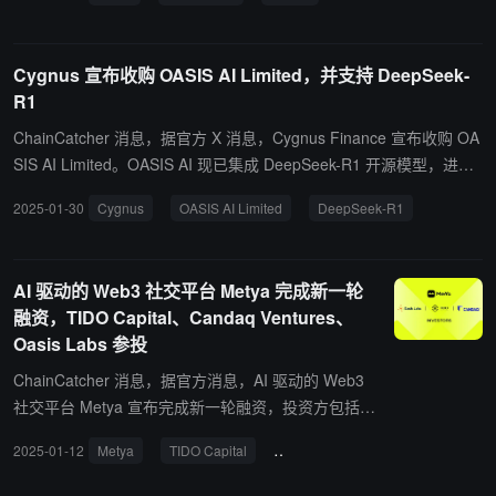
Oasis Labs、X-Labs、Becker Ventures、InnoAlph
a、Blocklike Ventures 等。 PoPP 通过分析链上行
为，为用户提供动态链上身份标签，精准匹配 DAp
Cygnus 宣布收购 OASIS AI Limited，并支持 DeepSeek-
p，并为开发者提供隐私保护的精准受众定位。融资
R1
完成后，PoPP 将推进 PoPP AI-Profile，构建 Web3
用户生态，优化智能匹配体验，拓展更多应用场景。
ChainCatcher 消息，据官方 X 消息，Cygnus Finance 宣布收购 OA
据 Web3 资产数据平台 RootData 显示，PoPP 使用
SIS AI Limited。OASIS AI 现已集成 DeepSeek-R1 开源模型，进一
区块链技术构建用户个人的元宇宙社会关系，让每一
步推动尖端 AI 技术的民主化进程。 通过此次收购，Cygnus 的真实
2025-01-30
Cygnus
OASIS AI Limited
DeepSeek-R1
个人都能够发行可编程的灵魂绑定通证和非同质化通
收益层将支持更多的 AI 资产和算力，加强对人工智能和区块链融合
证，以此来承载他们的社交关系、组织关系、权益凭
的愿景。 与此同时，Cygnus Finance 正式将品牌升级为“Cygnus”，
证以及作品，让每一个为社区作出贡献的人都能获得
致力于 AI 驱动的去中心化基础设施建设。
AI 驱动的 Web3 社交平台 Metya 完成新一轮
收益，并帮助用户在平台上发现更多有价值的灵魂和
融资，TIDO Capital、Candaq Ventures、
内容。
Oasis Labs 参投
ChainCatcher 消息，据官方消息，AI 驱动的 Web3
社交平台 Metya 宣布完成新一轮融资，投资方包括 T
IDO Capital、Candaq Ventures 和 Oasis Labs。 Me
2025-01-12
Metya
TIDO Capital
Candaq Ventures
Oasis Labs
tya 是一家集 DePIN 基础设施、AI Agent 技术与链上
社交协议于一体的创新型 Web3 平台。平台通过结合