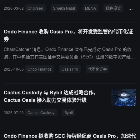
模式之际。该模式整合荒漠化治理、低碳建筑、人工智能优化与现实
Green 表示，此举将为其在 MENA（中东及北非）地区推进绿色转型
2026-03-02
OnGreen
Sheikh Nabil
MENA
绿色投资
Oasi
世界资产代币化（RWA），并将对接 Saudi Green Initiative 与 UAE
战略注入更强的区域商业影响力与战略资本网络，加速打造整合实体
Net Zero 2050 等区域性战略项目。 据悉，OnGreen 是一个 Web3
资产、影响力项目与区域长期发展的旗舰平台。 资料显示，Sheikh
赋能的绿色科技平台，致力于推动中东及北非地区实现从“沙漠”到“绿
Nabil 为白手起家的企业家，现任 International Investment and Cont
Ondo Finance 收购 Oasis Pro，将开发受监管的代币化证
洲”、从“棕色经济”到“绿色经济”的转型。通过区块链可验证的影响力
racting Group 主席。同时，他亦担任经济与政治顾问，长期参与国
券
评估机制与 Oasis Journey 生态体系，OnGreen 正构建一个透明、
际会议。 OnGreen 指出，Sheikh Nabil 的加入标志着 Oasis Journe
可参与、由社区驱动的环境治理模式。同时，其 ESG 代币、碳信用
y 进程进入新阶段。Sheikh Nabil 表示，通过 Oasis Journey，从土
ChainCatcher 消息，Ondo Finance 宣布已完成对 Oasis Pro 的收
登记系统与绿色资产交易平台，旨在为中东及北非地区的可持续经济
地复育到绿色资产代币化，不仅能够创造可持续的新型财富形式，也
购，其中包括其在美国证券交易委员会（SEC）注册的数字资产经纪
转型提供数字基础设施。
有望为也门、海湾地区及更广泛的阿拉伯世界探索商业发展、和平与
商牌照、替代交易系统牌照和过户代理牌照。这使得 Ondo Finance
2025-10-06
Ondo Finance
Oasis Pro
代币化证券
社会价值并行的新路径。
集团拥有目前美国数字资产服务领域中最全面的 SEC 注册资质。随
着此次收购完成，Ondo 现可着手开发受监管的代币化证券市场，为
美国投资者基于区块链的新一代金融产品奠定基础。Oasis Pro 为 O
Cactus Custody 与 Bybit 达成战略合作，
ndo 带来了完整的数字资产基础设施体系，从而支持更广泛的代币化
Cactus Oasis 接入助力交易体验升级
证券业务功能。
2025-07-23
Cactus Custody
Bybit
Cactus Oasis
Ondo Finance 拟收购 SEC 持牌经纪商 Oasis Pro，加速代