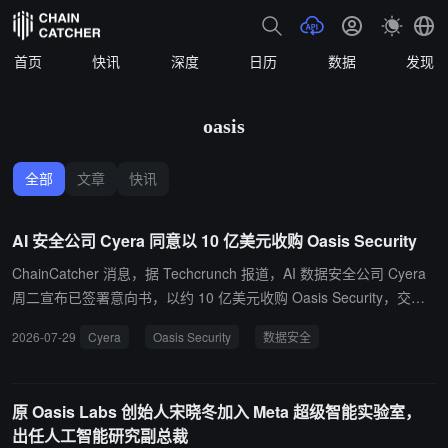
首页
快讯
深度
日历
数据
发现
oasis
全部
文章
快讯
AI 安全公司 Cyera 同意以 10 亿美元收购 Oasis Security
ChainCatcher 消息，据 Techcrunch 报道，AI 数据安全公司 Cyera
周二宣布已签署意向书，以约 10 亿美元收购 Oasis Security，交易
预计以现金为主，剩余部分以 Cyera 股份支付。Cyera 近期以 120
2026-07-29
Cyera
Oasis Security
数据安全
亿美元估值完成 6 亿美元融资。 Oasis 专注于 AI 代理等非人类身份
安全，成立于 2022 年，累计融资约 1.95 亿美元，投资方包括 Acce
l、Craft Ventures、Cyberstarts 等。Cyera 与 Oasis 共享部分投资
原 Oasis Labs 创始人宋晓冬加入 Meta 超级智能实验室，
者，近期已接连收购 Ryft 和 Genie Security，收购后，Cyera 计划将
出任人工智能研究副总裁
Oasis 技术整合为统一身份和数据安全平台。Cyera 年经常性收入超