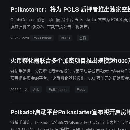
Polkastarter：将为 POLS 质押者推出独家
ChainCatcher 消息，项目融资平台 Polkastarter 宣布为 POLS 质押者推出独家空投奖励。 据悉，此举意在通过定期的特别空投活动，为社区成
强其质押者的权益。首期空投公告即将发布。
2024-02-29
Polkastarter
POLS
空投
火币孵化器联合多个加密项目推出规模超1000
链捕手消息，火币孵化器宣布将与五家区块链公司和大学协会合作建立Web3奖
项目提供资金的平台。 火币孵化器将拨出 1000 万美元的初始资金来资助该平台，而其他合作伙伴将出资不详。同时，一个由 50 人组成的投后团队将在战略发展、人才招聘和技术支持等广泛方面对项目进行
指导。 （来源链接）
2022-01-21
火币
Polkastarter
Poolz
Polkadot启动平台Polkastarter宣布将
链捕手消息，Polkadot宣布通过Polkastarter开启元宇宙内的“土
从 12 月开始，Polkastarter将推出其NFT Metaverse Land S