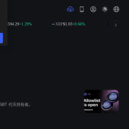
B
$594.29
+1.29%
XRP
$1.03
+0.66%
SOL
$74.66
现拥有 150 万+ 用户，60 万 SBT 代币持有者。