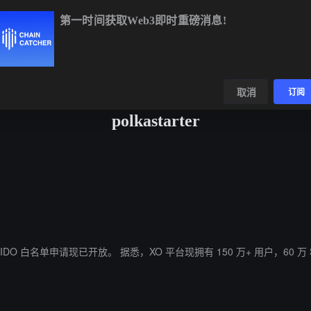
第一时间获取Web3即时重磅消息!
BTC
$64,936.05
+0.96%
ETH
$1,915.59
+0.60%
BN
数据
发现
取消
订阅
polkastarter
ChainCatcher 消息，项目融资平台 Polkastarter 发布推文宣布 XO IDO 白名单申请现已开放。 据悉，XO 平台