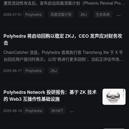
遭受流动性攻击后，宣布启动凤凰涅槃计划（Phoenix Revival Progr
am），以感谢在关键时刻支持他们的用户。 该计划为在攻击发生时
2025-07-01
Polyhedra
凤凰涅槃计划
ZKJ
生态系统
黑客
在链上质押 ZKJ 的用户提供两种独家福利：未来 Polyhedra 产品的
激励和奖励，以及未来生态系统项目空投的白名单访问权。用户未来
收益的比例将根据其在快照时间（2025 年 6 月 15 日 13:00 UTC）
Polyhedra 将启动回购以稳定 ZKJ，CEO 发声应对财务攻
的 SP（质押力）份额计算。 Polyhedra 的未来产品包括 ZKML（零
击
知识机器学习）、Regulatable Privacy-Stablecoin 和 Dark Pool
等。这些项目旨在提供可验证的 AI 系统、隐私保护的去中心化稳定
ChainCatcher 消息，Polyhedra 首席执行官 Tiancheng Xie 于 X 平
币系统和保护隐私的去中心化交易所协议等。
台回应用户提问时表示，公司“将进行更多回购”，当前正评估市场状
况，并“需防范未来财务攻击”。
2025-06-17
Polyhedra
ZKJ
Polyhedra Network 投研报告：基于 ZK 技术
的 Web3 互操作性基础设施
2025-06-16
PolyHedra
ZK-NFT
DeFi 协议
OKX Ventures