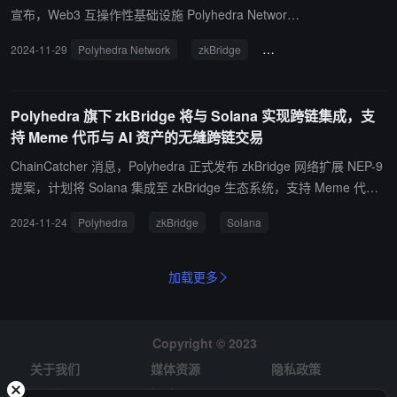
者和企业提供创新支持。
宣布，Web3 互操作性基础设施 Polyhedra Network
社区正在投票决定其 zkBridge 与 Corn 的集成的网络
2024-11-29
Polyhedra Network
zkBridge
Corn
扩展提案，此举将扩大资产多样性，并扩展 BTCFi 的
去中心化跨链互操作性。 另据，Web3 资产数据平台
RootData 显示，Corn 是使用比特币作为 gas 代币的
Polyhedra 旗下 zkBridge 将与 Solana 实现跨链集成，支
以太坊 L2。BTCN 是其混合代币化比特币，以 1:1 的
持 Meme 代币与 AI 资产的无缝跨链交易
比例由原生 BTC 支持。
ChainCatcher 消息，Polyhedra 正式发布 zkBridge 网络扩展 NEP-9
提案，计划将 Solana 集成至 zkBridge 生态系统，支持 Meme 代币
与 AI 资产的无缝跨链交易，提升 Solana 零知识（ZK）计算效率，
2024-11-24
Polyhedra
zkBridge
Solana
加强 Solana 用户的跨链互操作性。
加载更多
Copyright © 2023
关于我们
媒体资源
隐私政策
风险提示
招聘