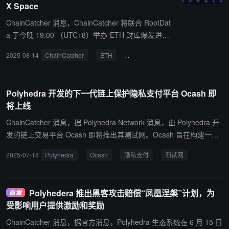
X Space
ChainCatcher 消息，ChainCatcher 将联合 RootDat
a 于今晚 19:00 （UTC+8）举办“ETH 财库爆发进行
时，机构主导的牛市前路向何方？”主题 X Space 活
2025-08-14
ChainCatcher
ETH
Summer Ventures
华兴资本
动。 出席本次 Space 活动的嘉宾有 Summer Ventur
es 投资负责人 Bruce、华兴资本自营投资负责人史梓
渊（Duke SHI)、Polyhedra 生态主管 Anthony、Has
Polyhedra 开发的下一代链上保护隐私支付平台 Ocash 即
hKeyGroup 公关经理/研究员 Jade、OKX Ventures
将上线
研究员 Kiwi、IOSG Ventures 研究员 Sam。 这波机
构驱动的热潮是长期配置的开端吗？牛市到底走到哪
ChainCatcher 消息，据 Polyhedra Network 消息，由 Polyhedra 开
一步了？ 今晚 19：00，锁定 ChainCatcher X Spac
发的链上交易平台 Ocash 即将推出其测试网。Ocash 旨在构建一个
e，与我们深入分析ETH财库趋势，共同探讨本轮牛
保护用户隐私的，链上运行的结算体系，为下一代金融基础设施提供
2025-07-18
Polyhedra
Ocash
隐私支付
测试网
市的进程及应对策略。
全新方案。Ocash 主打“默认隐私，按需合规”，在保护用户隐私的同
时满足合规要求。
Polyhedera 推出黑客攻击赔偿“凤凰涅槃”计划，为
受影响用户提供激励和奖励
ChainCatcher 消息，据官方消息，Polyhedra 生态系统在 6 月 15 日