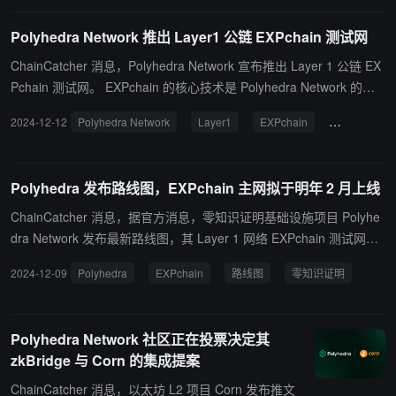
开启 Web3 游戏新范式，解锁 AI 驱动赛事、大型 Boss 战等创新设
Polyhedra Network 推出 Layer1 公链 EXPchain 测试网
计。 据悉，Expander 由 Polyhedra 团队开发，是支持高吞吐量链上
验证的零知识证明系统，其性能在行业内创下新纪录。Zypher Netwo
ChainCatcher 消息，Polyhedra Network 宣布推出 Layer 1 公链 EX
rk 作为区块链游戏领域的先锋，将携手 Polyhedra 推出更多创新玩
Pchain 测试网。 EXPchain 的核心技术是 Polyhedra Network 的开
法，推动链上游戏生态的发展。
创性 ZKP 与 AI 技术，包括 Expander 证明系统、zkPyTorch 集成以
2024-12-12
Polyhedra Network
Layer1
EXPchain
测试网
及智能证明（PoI），旨在革新人工智能（AI）和区块链的交叉领
域。
Polyhedra 发布路线图，EXPchain 主网拟于明年 2 月上线
ChainCatcher 消息，据官方消息，零知识证明基础设施项目 Polyhe
dra Network 发布最新路线图，其 Layer 1 网络 EXPchain 测试网将
于 2024 年 12 月上线，主网计划于 2025 年 2 月推出。该项目已完
2024-12-09
Polyhedra
EXPchain
路线图
零知识证明
成 7500 万美元融资，估值达 10 亿美元，投资方包括 Polychain Ca
pital、Binance Labs 和 Animoca Brands 等。 据悉，Polyhedra 正
将尖端技术转化为开源解决方案，赋能可扩展、可验证的 AI 系统。
Polyhedra Network 社区正在投票决定其
其核心技术包括零知识机器学习（zkML）、证明系统 Expander、zk
zkBridge 与 Corn 的集成提案
PyTorch 工具链、zkBridge 跨链解决方案和 Proof Cloud 计算平台，
旨在解决 AI 安全、数据隐私和区块链互操作性等关键挑战，为开发
ChainCatcher 消息，以太坊 L2 项目 Corn 发布推文