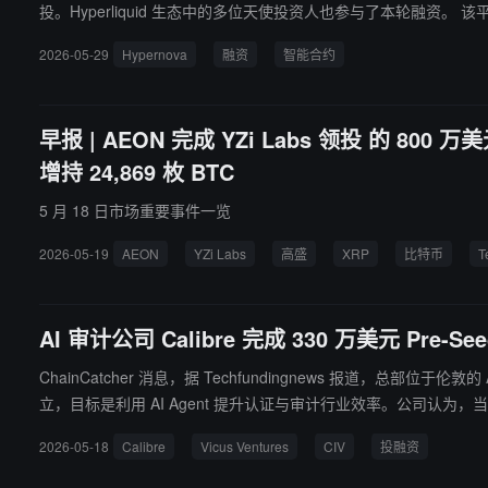
投。Hyperliquid 生态中的多位天使投资人也参与了本轮融资。 该平台使用智能合约自动化交易员支付，旨在解决传统自营交易公司中支付流程不透明、盈利交易员成为公司负债等问题。Hypernova 可根据交
易员质量动态决定是否将头寸推向市场。平台目前处于封闭 alph
2026-05-29
Hypernova
融资
智能合约
早报 | AEON 完成 YZi Labs 领投 的 800 万
增持 24,869 枚 BTC
5 月 18 日市场重要事件一览
2026-05-19
AEON
YZi Labs
高盛
XRP
比特币
T
AI 审计公司 Calibre 完成 330 万美元 Pre-See
ChainCatcher 消息，据 Techfundingnews 报道，总部位于伦敦的 AI 审计自动化初
立，目标是利用 AI Agent 提升认证与审计行业效率。公司认为，
2026-05-18
Calibre
Vicus Ventures
CIV
投融资