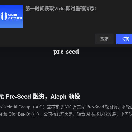
第一时间获取Web3即时重磅消息!
BTC
$64,919.10
+0.94%
ETH
$1,913.58
+0.62%
BNB
$59
数据
发现
取消
订阅
pre-seed
元 Pre-Seed 融资，Aleph 领投
 Inevitable AI Group（IAIG）宣布完成 600 万美元 Pre-Seed
家公司，并计划在今年年底前推出数十个 AI 原生软件项目。公司重点关注已经验