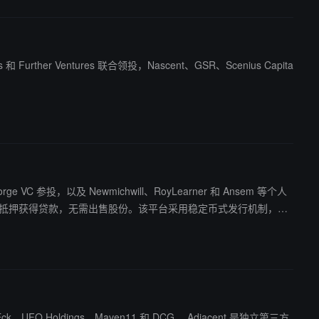
Further Ventures 联合领投，Nascent、GSR、Scenius Capita
e VC 参投，以及 Newmichwill、RoyLearner 和 Ansem 等个人
gs、Maven11 和 DCG。 Adjacent 是独立第三方