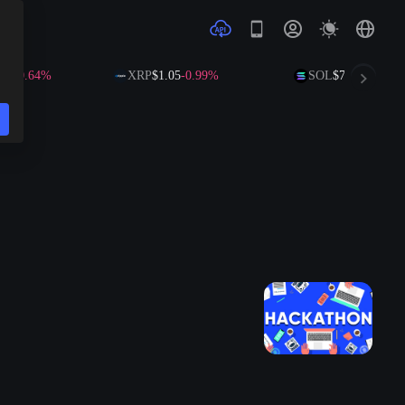
36
-0.64%
XRP
$1.05
-0.99%
SOL
$73.70
+0.05%