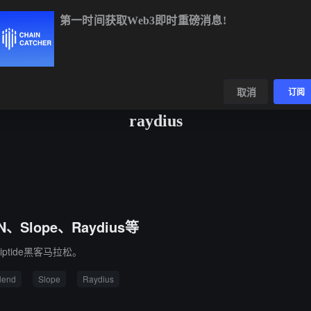
第一时间获取Web3即时重磅消息!
TC
$64,466.58
+0.73%
ETH
$1,903.68
+2.10%
BNB
$594.
数据
发现
取消
订阅
raydius
N、Slope、Raydius等
ptide黑客马拉松。
lend
Slope
Raydius