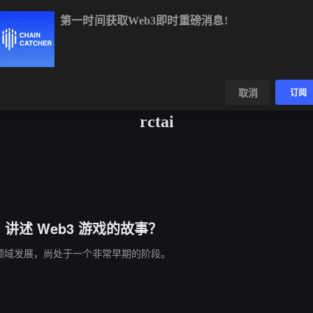
第一时间获取Web3即时重磅消息!
BTC
$64,521.72
-0.22%
ETH
$1,910.46
+0.10%
BNB
$59
数据
发现
取消
订阅
rctai
I 讲述 Web3 游戏的故事？
 游戏领域发展，尚处于一个非常早期的阶段。