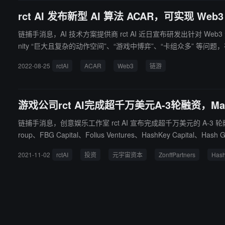
rct AI 发布新型 AI 算法 ACAR，可实现 
链捕手消息，AI 技术方案提供商 rct AI 近日宣布研发出针对 Web3 
nity “巨大且复杂的动作空间”、“游戏中博弈”、“卡组众多” 等问题，
I 成立于 2018 年，是一家主要为游戏行业提供 AI 技术解决方案的服务
2022-08-25
rctAI
ACAR
Web3
链游
游戏公司rct AI完成超千万美元A-3轮融资，Mask
链捕手消息，创意娱乐工作室 rct AI 宣布完成超千万美元的 A-3 轮融资，Zonff 
roup、FBG Capital、Folius Ventures、HashKey Capital、Ha
于 AIGC（AI Generated Content，AI 生成内容）在游戏行业
2021-11-02
rctAI
投资
元宇宙资本
ZonffPartners
Has
ce。 rct AI 成立于 2018 年，是一家新型创意娱乐工作室，旨在通过分布式学习、人工智能研发下一代沉浸式交互娱乐体验，其创始团队来自原渡鸦科技核心团队。2020 年 1 月份完成 1000 万美元 A 轮融
资，由 Makers Fund 投资；今年 5 月完成 A-2 轮融资，Galaxy I