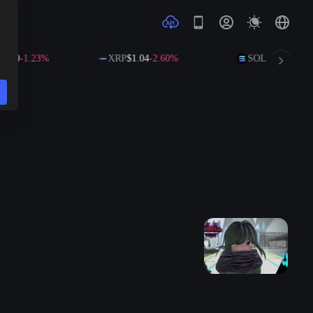
2.40
-1.23%
XRP
$1.04
-2.60%
SOL
$73.08
-1.9