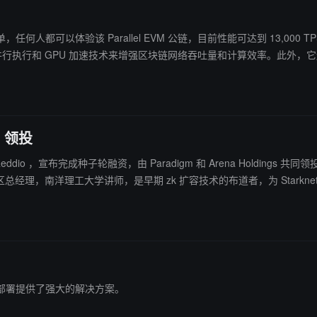
都可以体验该 Parallel EVM 公链，目前性能可达到 13,000 TPS，其目标是达到
使用并行执行和 GPU 加速技术来增强区块链网络吞吐量和计算效率。此
a 领投
融资，由 Paradigm 和 Arena Holdings 共同领投。 该项目是由毕业于斯坦福商学院和新加坡国立大学的 Nei
理，南洋理工大学讲师，是早期 zk 扩容技术的布道者，为 Starknet 等提供过开源扩容方案。
硬件加速，因此 GPU 矿工们，可以在后续参与到 Reddio 的节点运行中。 目前该项目已上线质押和任务系
部署提供了强大的解决方案。