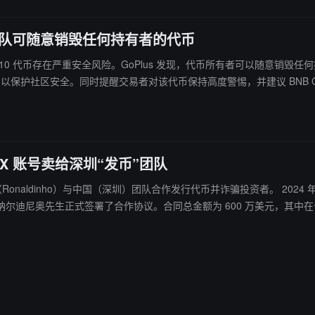
险，团队可随意销毁任何持有者的代币
aldinho 的 STAR10 代币存在严重安全风险。GoPlus 发现，代币所有
 团队立即放弃所有权，以保护社区安全。同时提醒交易者对该代币保持高度警惕，并建议 BN
X 账号卖给深圳“发币”团队
圳）团队合作发行代币并诈骗投资者。 2024 年 5 月，@R10coin_正式开始与罗纳尔迪尼奥商谈发行加密货币的
尼奥先生正式签署了合作协议。合同总金额为 600 万美元，其中在合同签订后已支付 30
 万美元的合作协议，并收取了 500 万美元定金，随后便开始为该公司的代币进行宣
币进行虚假宣传，每月推出十多个欺诈性虚拟货币项目。他们利用夸张的市
应。