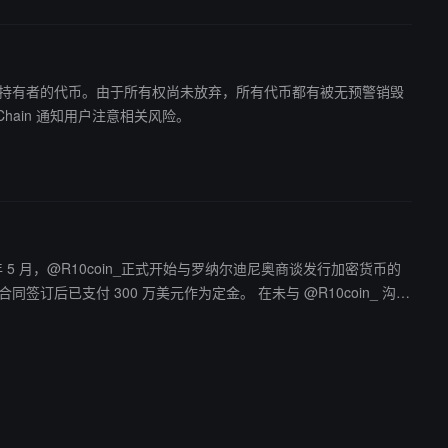
者可以随意销毁任何持有者的代币。由于所有权尚未放弃，所有代币都有被无预警销毁
B Chain 通知用户注意相关风险。
0 万美元作为定金。 在未与 @R10coin_ 沟
传和预热。 经过调查发现，该公司位于中国
场营销手段迅速吸引投资者资金，采用“快速收割”模式，迅速拉盘、砸