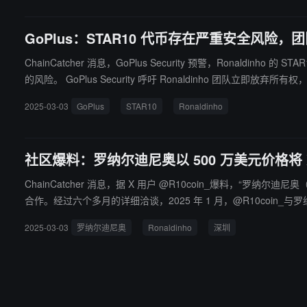
GoPlus：STAR10 代币存在严重安全风
ChainCatcher 消息，GoPlus Security 预警，Ron
的风险。 GoPlus Security 呼吁 Ronaldinho
2025-03-03
GoPlus
STAR10
Ronaldinho
社区爆料：罗纳尔迪尼奥以 500 万美元价格将 
ChainCatcher 消息，据 X 用户 @R10coin_爆料，“罗纳尔迪尼奥（Ronaldinho）与中国（深
合作。经过六个多月的详细洽谈，2025 年 1 月，@R10coin_与罗纳尔迪
通、未经其同意的情况下，罗纳尔迪尼奥又与另一家公司签署了一份价值 1000
2025-03-03
罗纳尔迪尼奥
Ronaldinho
深圳
深圳，其行径极其恶劣。该公司频繁发布毫无价值的 “meme” 
盘，在短短一小时内收割投资者资金，然后携款潜逃。 罗纳尔迪尼奥以 500 万美元的价格将他的 X 账户卖给了中国深圳的一家公司，以推广一种加密货币。 作为受害者，@R10coin_在此郑重提醒所有投资
者，切勿参与该公司的任何项目。 @R10coin_ 在此公开谴责罗纳尔迪尼奥及其合作伙伴的欺诈行为，将公开披露与罗纳尔迪尼奥签署的合同以及部分宣传材料，以证明其违约行为以及 @R10coin_ 合作的初
衷。” 注：目前罗纳尔迪尼奥 X 账号并未针对以上信息进行任何回