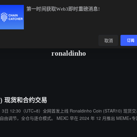
第一时间获取Web3即时重磅消息!
BTC
$64,313.92
-0.47%
ETH
$1,902.62
-0.29%
BNB
$5
数据
发现
取消
订阅
ronaldinho
R10) 现货和合约交易
3日 12:30（UTC+8）全网首发上线 Ronaldinho Coin (STAR10) 现
MEME+专区，持续上架最具热度与潜力的代币，为用户提供深度流动性与低