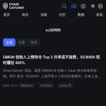
首页
快讯
深度
日历
数据
发现
sci6900
全部
文章
快讯
GMGN 创始人上榜持仓 Top 2 并承诺不抛售，SCI6900 短
时爆拉 400%
ChainCatcher 消息，或受 GMGN.AI 创始人 Haze 持仓和发声影
响，BSC 新币 “SCI6900” 上线不到 2 小时内热度飙升，价格上涨超
440%，6h 成交额已超越 meme 币 “修仙”，现报价 0.02 美元。 持仓
2025-10-10
GMGN.AI
SCI6900
meme 币
榜显示，GMGN.ai 联合创始人地址 “Haze gmgn.ai” 已居第二大持
仓，当前持仓约 50 万美元，占总量 2.26%。Top10 持仓占比达 14.3
6%，平均浮盈超 23 倍，筹码集中度偏高。另据监测，Haze 发文
“表示买入仅为产品测试，就算价值百万也不会卖；GMGN 从不倾