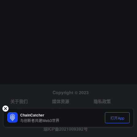
销，只提供流动性，呼吁回归 memecoin 最初的快乐——PVE，不 P
VP”。ChainCatcher 提醒用户，Meme 币多无实际用例，价格波动较
大，投资需谨慎。
Copyright © 2023
关于我们
媒体资源
隐私政策
风险提示
招聘
ChainCatcher
打开App
与创新者共建Web3世界
琼ICP备2021009392号