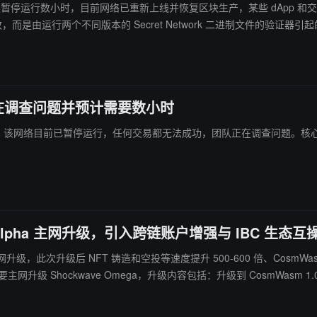
于今日凌晨暂停运行数小时，目前网络已重新上线并恢复区块生产，某些 dAp
进行了双签，因此它们的委托被削减了5%。 但他们将得到补偿，所以即使在这种
团队正在调查问题并预计需要数小时
ork 发推表示，该网络目前已暂停运行，任何交易都无法成功，团队正在调查
ave Alpha 主网升级，引入跨链账户增强与 IBC 生态
Alpha 主网升级，此次升级后 NFT 铸造和空投等速度提升 500-600 倍、
Secret 合约，实现双向 IBC 消息传递；更换执行智能合约引擎。（来源链接