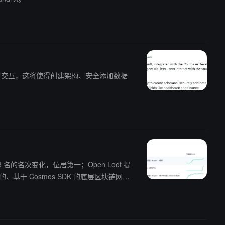
言与保险库进行交互，这将使得创建架构、安全添加数据
1068 名的名次变化，位居第一；Open Loot 提
数据和隐私。该协议实现了“可编程的隐
的主网在 2020 年 2 月 13 日上线，其目
名。