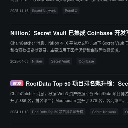
2025-11-16
Secret Network
Pundi X
Nillion：Secret Vault 已集成 Coinbase
ChainCatcher 消息，Nillion 在 X 平台发文称，旗下 Se
和检索数据变得容易，主要适用于医疗保健和金融等敏感领域。
2025-04-03
Nillion
Secret Vault
Coinbase
RootData Top 50 项目排名飙升榜：Sec
ChainCatcher 消息，根据 Web3 资产数据平台 RootData 项目排
升了 886 名，排名第二；Moonbeam 提升了 875 名，名列第三。 另据，Web3 资产数据平台 RootData 显示，Secret Network 是一个独立的、基于 Cosmos SDK 的底层区块链网
络。它支持智能合约开发，并在默认情况下为这些合约引入数据隐
2024-11-18
RootData Top 50 项目排名飙升榜
Secret Network
O
私”，它被定义为在一个应用程序中任意复杂的数据隐私控制。Secret Netwo
标是成为 Web3 的数据隐私中心。 据悉，RootData 推出了首个 “Web3 热门项目排行榜”。该热度排行榜通过 430 万次真实用户行为数据，帮助用户捕捉真实的注意力脉搏，提高用
户投资决策准确率。排行榜会基于平台用户的搜索频率、项目点击量