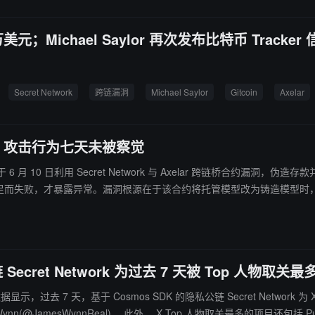
 万美元；Michael Saylor 再次发布比特币 Tra
Secret Network
跨链漏洞
Michael Saylor
Gitcoin
Axelar
万美元，攻击行为七天未被察觉
 6 月 10 日利用 Secret Network 与 Axelar 跨链桥合约漏洞，伪造存款
金不足而失败，才暴露异常。漏洞根源在于该合约将托管模型改为铸造模型时，
任何有效的异常监测或紧急暂停机制。 被盗资金已通过 Osmosis 路由至以太坊，并在 CoW Protocol 上兑
交易所。目前约 67.2 万美元仍滞留在攻击者的 Axelar 钱包内。Secret Net
前 Axelar 已禁用相关跨链连接，并称正与交易所及执法机构协调跟进。
链 Secret Network 为过去 7 天被 Top 人物取关
 追踪数据显示，过去 7 天，基于 Cosmos SDK 的隐私公链 Secret Net
物包括 NFT 收藏家 Gmoney(@gmoneynft)、加密交易员 James Wynn(@JamesWynnReal)。 此外， X Top 人物取关最多