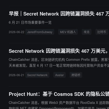
早报｜Secret Network 因跨链漏洞损失 467
6 月 21 日市场重要事件一览
2026-06-22
JaredFromSubway
MEV 机器人
攻击
比特币
Secret Network 因跨链漏洞损失 467 
ChainCatcher 消息，区块链研究机构 Common Prefix 披露，黑客于
天未被发现，直至 6 月 17 日一笔正常跨链转账因托管账户资
来从未进行外部审计。Secret Network 指出，Axelar 桥接基础设施未能在资产被大规模盗取前触发
2026-06-21
Secret Network
Axelar
跨链桥
换为 ETH 后，分散转入 KuCoin、ChangeNow 及 HitBTC 等
协议从未受到影响，被利用的合约并非由 Axelar 开发或维护。目
Project Hunt：基于 Cosmos SDK 的隐私公
ChainCatcher 消息，根据 Web3 资产数据平台 RootData X