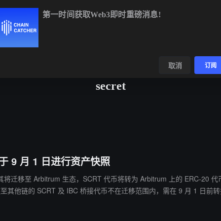
第一时间获取Web3即时重磅消息!
BTC
$64,752.02
+0.77%
ETH
$1,911.41
+2.31%
BNB
$594
数据
发现
取消
订阅
secret
，定于 9 月 1 日进行资产快照
宣布其将迁移至 Arbitrum 生态，SCRT 代币将转为 Arbitrum 上的 ERC-
链至其他链的 SCRT 及 IBC 桥接代币不在迁移范围内，需在 9 月 1
et Network 并开源所有代码。该提案需经社区治理投票表决。Coingecko 数