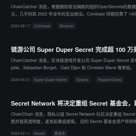
ChainCatcher 消息，根据跟踪政治捐款的组织OpenSecre
元，几乎同其 2022 年全年的支出相当。Coinbase 同期花费了 140 万美元
2023-08-17
Coinbase
Binance
链游公司 Super Duper Secret 完成超 100
ChainCatcher 消息，区块链游戏开发公司 Super Duper Secret 宣布完成
pital、Sebastian Borget、Gabi Dijon 和 Christian Mane 等参投。 Super Duper Secret 正开发“大逃杀”类型的国际象棋游戏“Royale Chess”，该项目会为玩家创建匿名托管钱包，并在链上存储用户在游戏生
命周期内积累的资产。（来源链接）
2023-04-21
Super Duper Secret
Solana
Royale Chess
Secret Network 将决定重组 Secret 基
ChainChain 消息，隐私公链 Secret Network 社区决定重
题并提高透明度，遂发起重组提案。 旧的 Secret 基金会资产将转移到新的 NPO 中，确保有能力的团队成员薪酬和福利不受此次转移影响。NPO 将提供其活动的年度账目，包括 KPI、预算和目标，基金会年
度预算将由指定的董事会成员授权，财务报表将由经过认证的第三
2023-02-11
Secret
基金会