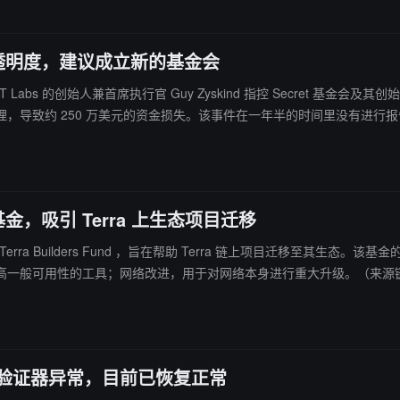
乏财务透明度，建议成立新的基金会
 SCRT Labs 的创始人兼首席执行官 Guy Zyskind 指控 Secret 基金
 万美元的资金损失。该事件在一年半的时间里没有进行报告，SCRT Labs 对此“一无所
持有的所有当前资金（加密货币和法定货币）返还给社区，新组织由 Secret 
基金，吸引 Terra 上生态项目迁移
erra Builders Fund ，旨在帮助 Terra 链上项目迁移至其生态。该
网络和提高一般可用性的工具；网络改进，用于对网络本身进行重大升级。（来源
致而是验证器异常，目前已恢复正常