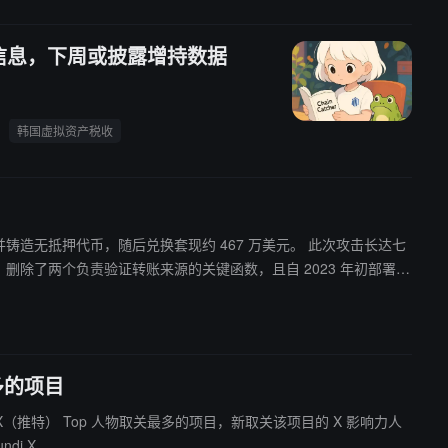
cker 信息，下周或披露增持数据
韩国虚拟资产税收
并铸造无抵押代币，随后兑换套现约 467 万美元。 此次攻击长达七
删除了两个负责验证转账来源的关键函数，且自 2023 年初部署以
work 已要求 Axelar 冻结该地址，但遭拒绝。Axelar 方面强调，其核心
最多的项目
work 为 X（推特） Top 人物取关最多的项目，新取关该项目的 X 影响力人
的项目还包括 Pundi X。