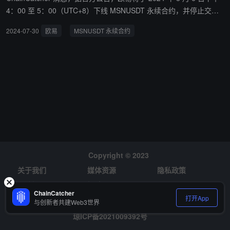
4：00 至 5：00（UTC+8）下线 MSNUSDT 永续合约，并停止交
易，撤销所有用户挂单。 同时，MSN/USDT 杠杆交易及活期借贷服
2024-07-30
欧易
MSNUSDT 永续合约
务将于 2024 年 7 月 30 日下午 2：00 停止借币功能，并于 8 月 5 日
下午 3：00 至 5：00 下线。
Copyright © 2023
关于我们
媒体资源
隐私政策
风险提示
招聘
ChainCatcher
打开App
与创新者共建Web3世界
琼ICP备2021009392号