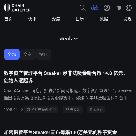
首页
快讯
深度
日历
数据
发现
steaker
全部
文章
快讯
数字资产管理平台 Steaker 涉非法吸金新台币 14.8 亿元，
创始人遭起诉
ChainCatcher 消息，据联合新闻网报道，数字资产管理平台 Steaker
推出投资方案招揽民众投资虚拟货币，涉嫌 3 年非法吸金约新台币 1
4.8 亿元，台北地检署起诉 Steaker 及创始人黄伟轩等 4 人。 对此 S
2025-04-12
数字资产管理平台
非法吸金
Steaker
teaker 发出声明澄清从未有任何违法行为，对于检方起诉深感失望，
虚拟资产并非法定货币仅单纯提供虚拟资产配置服务，未收受任何法
定货币或提供兑换服务，并以声明解释事件全貌。
加密资管平台Steaker宣布筹集100万美元的种子资金