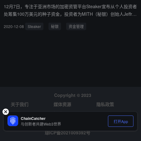
12月7日，专注于亚洲市场的加密资管平台Steaker宣布从个人投资者
处筹集100万美元的种子资金，投资者为MITH（秘银）创始人Jeffrey
Huang。 据了解，Steaker由MITH前副总裁Wilson Huang于2019年
2020-12-08
Steaker
秘银
资金管理
创立，其管理的资产已超过5000万美元。与高资产净值人士的资产管
理人不同，Steaker强调了年轻一代和非知识型投资者的需求。“大约
90％的零售用户是加密货币新人，占全部管理资产额的70％。”Huan
g说。 在Steaker上，用户可以从五种类型的投资方案中进行选择，
这些方案具有不同的风险特征和收益特征，并辅以稳定币借贷、DeFi
耕种、算法驱动套利等策略。
Copyright © 2023
关于我们
媒体资源
隐私政策
风险提示
招聘
ChainCatcher
打开App
与创新者共建Web3世界
琼ICP备2021009392号