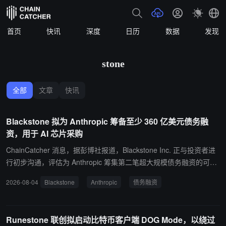
首页
快讯
深度
日历
数据
发现
stone
全部
文章
快讯
Blackstone 拟为 Anthropic 筹备至少 360 亿美元债务融
资，用于 AI 芯片采购
ChainCatcher 消息，据彭博社报道，Blackstone Inc. 正与投资者进
行初步沟通，评估为 Anthropic 筹集第二笔超大规模债务融资的可行
性，以支持其采购 Google AI 芯片的计划。知情人士透露，Blacksto
2026-08-04
Blackstone
Anthropic
债务融资
ne 此前提出的一项初步方案规模至少达到 360 亿美元。 融资规模、
结构以及 Blackstone 是否最终主导该交易仍在讨论中，相关细节可
能发生变化。此次融资计划反映出 AI 公司正在通过大规模资本运作
Runestone 联创拟启动比特币客户端 DOG Mode，以绕过
获取算力资源。随着大模型训练和推理需求持续增长，AI 企业正寻求