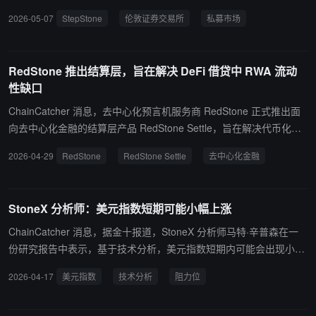
字市场基础设施（DMI）平台。 DMI 平台完全集成于 LSEG Worksp
2026-05-07
StepStone
伦敦证券交易所
私募市场
ace 中，旨在简化专业投资者对私募基金的访问，并利用分布式账本
技术支持私募基金的分销，帮助减少投资者进入私募市场的结构性障
碍。StepStone 提供涵盖私募股权、私募债务和基础设施的常青投资
RedStone 推出结算层，旨在解决 DeFi 借贷中 RWA 流动
策略。
性缺口
ChainCatcher 消息，去中心化预言机服务商 RedStone 正式推出面
向去中心化金融的结算层产品 RedStone Settle，旨在解决代币化现
实世界资产（RWA）用作借贷协议抵押品时面临的结构性障碍。 该
2026-04-29
RedStone
RedStone Settle
去中心化金融
产品核心机制为链上拍卖：当借贷协议触发清算事件时，流动性提供
者可立即介入购买相关头寸，向协议提供即时流动性，同时自行承担
底层资产的延迟赎回风险。此举旨在弥合 DeFi 平台（如 Aave）所需
StoneX 分析师：美元指数短期可能小幅上涨
的近乎即时清算与 RWA（包括代币化基金及债券）通常长达 60 至 1
80 天赎回周期之间的错配。 RedStone 表示，该方案有望激活目前
ChainCatcher 消息，据金十报道，StoneX 分析师马特·辛普森在一
在 DeFi 中处于闲置状态、规模逾 300 亿美元的代币化 RWA，并使
份研究报告中表示，基于技术分析，美元指数短期内可能会出现小幅
用户能够更高效地以生息头寸进行借贷。据 RWA.xyz 数据，剔除稳
上涨。目前，美元指数维持在 98.249 的水平附近，周四 200 日简单
2026-04-17
美元指数
技术分析
阻力位
定币后，当前代币化 RWA 市场规模已超 300 亿美元，主要由美国国
移动平均线形成了“小幅看涨”模式，且两日相对强弱指数处于极度超
债敞口及私人信贷产品主导。
卖状态。不过，存在多个阻力位，包括多头需要测试的 98.44 的 200