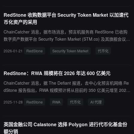
e 的价格预言机将为网络提供关键的价格数据支持。此次部署旨在增
强 Stellar 生态系统的安全性和功能性，同时为开发者提供可靠的价
RedStone 收购数据平台 Security Token Market 以加速代
格信息来源。
币化资产的采用
ChainCatcher 消息，据市场消息，预言机服务商 RedStone 已收购
数字资产数据平台 Security Token Market (STM.co) 及其旗舰会议 T
okenizeThis，以加速现实世界资产的代币化采用并拓展其在美国及
2026-01-21
RedStone
Security Token Market
代币化
机构市场的影响力。 STM 成立于 2018 年，运营着全球最大的代币
化 RWA 数据库，跟踪超过 800 项链上股票、房地产、债务工具和基
金，总市值超 600 亿美元。其年度会议 TokenizeThis 汇聚银行、资
RedStone：RWA 规模将在 2026 年达 600 亿美元
管机构、监管方、发行方及区块链领袖，探讨传统金融与去中心化金
融中的资产代币化。
ChainCatcher 消息，据 The Defiant 报道，去中心化预言机网络 Re
dStone 报告指出，RWA 规模预计将从目前的 350 亿美元增至 2026
年的 500 亿至 600 亿美元。该市场自 2023 年底的 50 亿美元已快速
2025-11-28
RedStone
RWA
代币化
AI 代理
增长。 私人信贷目前是最大类别，规模约 190 亿美元，预计明年将
占 RWA 市场 45% 至 50%。代币化国债目前为 84 亿美元，包括贝
莱德 25 亿美元的 BUIDL 基金。代币化股票预计增长最快，一旦美国
英国金融公司 Calastone 选择 Polygon 进行代币化基金份
监管规则在 2026 年中明确，将实现 200% 至 300% 增长。 RedSto
额分销
ne 联合创始人 Marcin Kazmierczak 强调，这种增长依赖可靠的基础