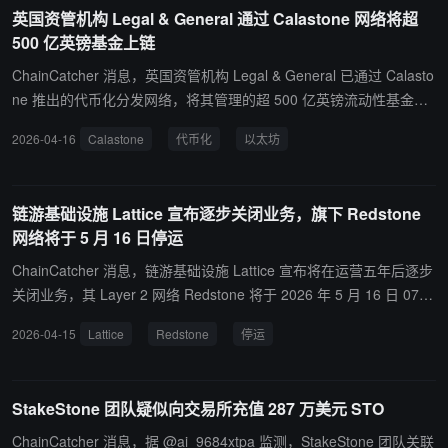
日指数移动平均线。
英国资管机构 Legal & General 通过 Calastone 网络将超
500 亿英镑基金上链
ChainCatcher 消息，英国资管机构 Legal & General 已通过 Calasto
ne 推出的代币化分发网络，将其管理的超 500 亿英镑流动性基金上
链。 该机构现已在该网络中以代币化份额形式提供货币市场型基金，
2026-04-16
Calastone
代币化
以太坊
支持美元、欧元和英镑，涵盖发行、交易与当日结算。投资者可在许
可制、受监管网络内购买、持有和转移相关代币化份额。相关基金将
部署于以太坊及兼容区块链，后续还将扩展至更多网络。
链游基础设施 Lattice 宣布逐步关闭业务，旗下 Redstone
网络将于 5 月 16 日停运
ChainCatcher 消息，链游基础设施 Lattice 宣布将在运营五年后逐步
关闭业务，其 Layer 2 网络 Redstone 将于 2026 年 5 月 16 日 07:5
9 停运。 Lattice 提醒用户在此期限前提取资金，特别是 Uniswap 池
2026-04-15
Lattice
Redstone
停运
等合约中的资产，关闭后将仅部署 L1 提款合约供外部账户余额提
取，合约中的资金将无法恢复。 据悉，Lattice 成立于 2021 年，开
发了 MUD 框架、Redstone 链、Quarry 和 Dozer 等工具，但未能实
StakeStone 团队疑似向交易所充值 287 万美元 STO
现可持续商业模式。团队将剩余资金用于最终项目 DUST 自主世界，
但规模未达到支撑业务的程度，且不相信 VC 融资是正确的路径。
ChainCatcher 消息，据 @ai_9684xtpa 监测，StakeStone 团队关联