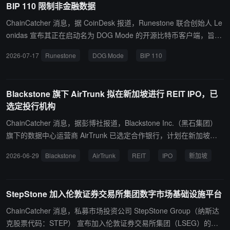
BIP 110 限制非金融数据
新的融资方式，以支持昂贵的计算基础设施建设。
ChainCatcher 消息，据 CoinDesk 报道，Runestone 联合创始人 Le
onidas 宣布其正在启动名为 DOG Mode 的开源比特币客户端，旨在
绕过 BIP 110 对非金融数据的限制。DOG Mode 将提高标准交易最
2026-07-17
Runestone
DOG Mode
BIP 110
大权重单位，从 400,000 提高至 3,900,000，接近整个区块容量，并
将粉尘限制从 294 至 546 聪降至 1 聪。Leonidas 称取消粉尘限制将
释放约 2,500 万美元的闲置资金。BIP 110 提案通过用户激活软分叉
Blackstone 旗下 AirTrunk 拟在新加坡进行 REIT IPO，已
限制任意数据，需要 55% 矿工支持，目前支持率接近零。DOG Mod
选定投行机构
e 无需任何共识或投票，只需改变单个节点转发规则，若足够节点运
行且矿工接受，交易即可确认。Leonidas 表示 DOG Mode 偏离 Cor
ChainCatcher 消息，据彭博社报道，Blackstone Inc.（黑石集团）
e 的程度远小于 Knots，目前尚无代码库和版本，他呼吁开发者贡献
旗下的数据中心运营商 AirTrunk 已选定合作银行，计划在新加坡进
代码、矿工添加支持。DOG 代币价格 24 小时下跌 1.2%
行房地产投资信托（REIT）首次公开募股（IPO）。 据知情人士透
2026-06-29
Blackstone
AirTrunk
REIT
IPO
新加坡
露，此次 IPO 的募资规模预计约为 15 亿美元，上市工作最快有望于
今年内完成。目前，Citigroup Inc.、DBS Group Holdings Ltd. 以及
Jefferies Financial Group Inc. 已被选中协助准备该上市项目。
StepStone 加入伦敦证券交易所集团数字市场基础设施平台
ChainCatcher 消息，私募市场投资公司 StepStone Group（纳斯达
克股票代码：STEP） 宣布加入伦敦证券交易所集团（LSEG）的数