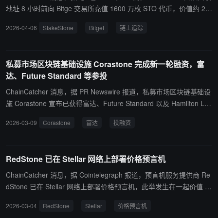
地址 8 小时前向 Bitge 交易所充值 1600 万枚 STO 代币，价值约 28
7 万美元。这些资金来源于地址 0x1Fe…19Bb5，该地址为$STO 代
2026-04-06
StakeStone
Bitget
链上追踪
币的部署地址。
私募市场区块链基础设施 Corastone 完成新一轮融资，富
达、Future Standard 等参投
ChainCatcher 消息，据 PR Newswire 报道，私募市场区块链基础设
施 Corastone 宣布已获得富达、Future Standard 以及 Hamilton Lan
e 投资，具体金额暂未披露， 新资金将支持其构建专有许可区块链网
2026-03-09
Corastone
富达
投融资
络，为私募市场提供统一的基础设施与数据标准来支持更高交易量和
更复杂的交易结构。
RedStone 已在 Stellar 网络上部署价格预言机
ChainCatcher 消息，据 Cointelegraph 报道，预言机服务提供商 Re
dStone 已在 Stellar 网络上部署价格预言机，此举发生在一起价值 1,
000 万美元的预言机漏洞攻击事件后。 随着 Stellar 网络扩展其去中
2026-03-04
RedStone
Stellar
价格预言机
心化金融基础设施，并在借贷和通证化资产领域进行探索，RedSton