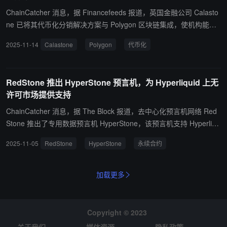
设施，包括资产净值计算、流动性调整和合规审计追踪。 报告还预
ChainCatcher 消息，据 Financefeeds 报道，英国金融公司 Calasto
测，AI 代理将成为链上数据主要用户，市场规模将达 150 亿美元以
ne 已将其代币化分销解决方案与 Polygon 区块链集成，使机构能够
上。去中心化金融总锁仓价值预计从目前 1240 亿美元增至 1500 亿
通过 Polygon 进行代币化基金份额类别的大规模发行和结算。Calast
2025-11-14
Calastone
Polygon
代币化
至 2000 亿美元。
one 每月处理超过 2,500 亿英镑的交易价值，为 58 个市场的 4,500
多家金融机构提供服务。该平台使资产管理公司能够将其网络上的任
何基金转换为代币化份额类别，而无需改变其结构、管理或服务运
RedStone 推出 HyperStone 预言机，为 Hyperliquid 上无
营。
许可市场提供支持
ChainCatcher 消息，据 The Block 报道，去中心化预言机网络 Red
Stone 推出了专用数据预言机 HyperStone，该预言机支持 Hyperliqu
id 的 HIP-3 框架，可实现无许可的永续合约市场创建。 这一新基础
2025-11-05
RedStone
HyperStone
永续合约
设施旨在为构建衍生品市场的开发者提供更快、更可靠的价格数据
源。HyperStone 将作为 HIP-3 市场的数据支柱，允许开发者针对从
加密货币到代币化股票及现实世界数据等几乎任何资产推出永续合
加载更多
约。 RedStone 表示，HyperStone 已在测试网上运行超过 60 天，
在 ETH、BTC 和 TSLA 测试市场中提供了超过 1.03 亿次数据更新。
此次推出是 RedStone 在 Hyperliquid 生态系统中更大规模扩张的一
Copyright © 2023
部分。 该公司称，其已在 HyperEVM 上保障了约 99.5% 的受预言机