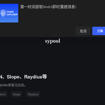
第一时间获取Web3即时重磅消息!
BTC
$64,392.95
-0.34%
ETH
$1,905.29
-0.03%
数据
发现
取消
订阅
sypool
N、Slope、Raydius等
ptide黑客马拉松。
lend
Slope
Raydius