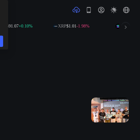
B
$591.07
+0.10%
XRP
$1.01
-1.98%
SOL
$73.25