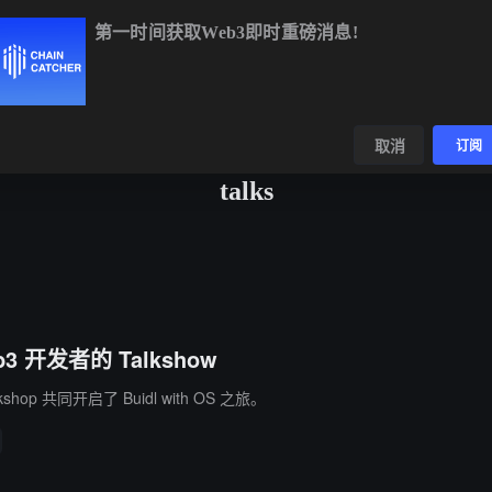
第一时间获取Web3即时重磅消息!
BTC
$64,671.92
+0.45%
ETH
$1,906.99
+0.08%
BN
数据
发现
取消
订阅
talks
b3 开发者的 Talkshow
rkshop 共同开启了 Buidl with OS 之旅。