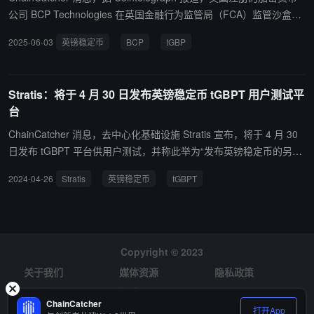
公司 BCP Technologies 在英国金融行为监管局（FCA）监管沙盒中
历经 14 个月的审查后，正式推出由英镑支持的稳定币。 该公司于 6
2025-06-03
英镑稳定币
BCP
tGBP
月 3 日宣布推出其英镑锚定稳定币 Tokenised GBP（tGBP）。
Stratis：将于 4 月 30 日发布英镑稳定币 tGBPT 用户测试平
台
ChainCatcher 消息，去中心化基础设施 Stratis 宣布，将于 4 月 30
日发布 tGBPT 平台供用户测试，并称此举为“发布英镑稳定币的另一
个里程碑”。 此前报道，3 月 21 日，Stratis 宣布推出其新的与以太
2024-04-26
Stratis
英镑稳定币
tGBPT
坊虚拟机兼容的 Stratis 区块链。Stratis 网络上的质押与平台的主节
点注册现已开放。
Copyright © 2023
关于我们
媒体资源
隐私政策
风险提示
招聘
ChainCatcher
打开App