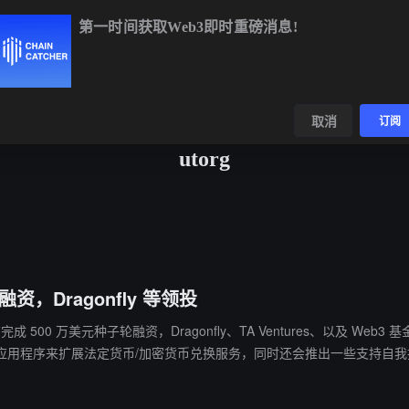
第一时间获取Web3即时重磅消息!
BTC
$64,432.82
-0.75%
ETH
$1,907.15
-0.61%
BN
数据
发现
取消
订阅
utorg
资，Dragonfly 等领投
子轮融资，Dragonfly、TA Ventures、以及 Web3 基金 Hypra 领投。 Utorg 透露，该公司拟利
应用程序来扩展法定货币/加密货币兑换服务，同时还会推出一些支持自