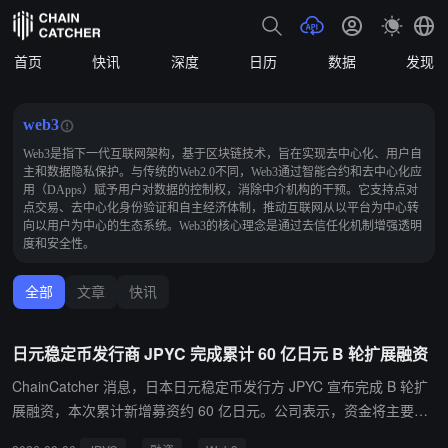
首页
快讯
深度
日历
数据
发现
web3
Web3是指下一代互联网架构，基于区块链技术，旨在实现去中心化、用户自
主和数据隐私保护。与传统的Web2.0不同，Web3通过智能合约和去中心化应
用（DApps）赋予用户对数据的控制权，消除中介机构的干预。它支持点对
点交易、去中心化身份验证和自主经济体制，推动互联网从以平台为中心转
向以用户为中心的生态系统。Web3的核心理念是通过去信任化机制增强透明
度和安全性。
全部
文章
快讯
日元稳定币发行商 JPYC 完成累计 60 亿日元 B 轮扩展融资
ChainCatcher 消息，日本日元稳定币发行方 JPYC 宣布完成 B 轮扩
展融资，本次累计新增募资约 60 亿日元。公司表示，资金将主要用
于拓展金融与 Web3 生态，加快日元稳定币 “JPYC” 的社会化应用落