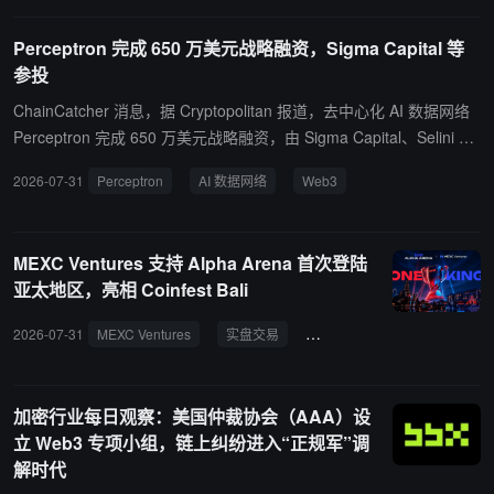
为“Neo Crypto Bank”计划下的战略资产，与比特币共同持有。HYPE
是专注链上衍生品和交易的区块链网络 Hyperliquid 的原生代币。Eol
Perceptron 完成 650 万美元战略融资，Sigma Capital 等
e 表示，持有 HYPE 并非仅用于资本利得或资金管理，而是用于加强
参投
其链上金融和 Web3 业务。该公司可能通过出借数字资产和利用传统
金融市场对冲价格风险产生收入，并探索将持仓与自身服务连接。
ChainCatcher 消息，据 Cryptopolitan 报道，去中心化 AI 数据网络
Perceptron 完成 650 万美元战略融资，由 Sigma Capital、Selini Ca
pital 等参投，资金将用于构建 AI 基础设施和从 Web3 社区获取 AI
2026-07-31
Perceptron
AI 数据网络
Web3
训练数据。Perceptron 计划推出数据任务平台，允许 AI 公司直接从
社区委托定制高质量数据集，目标是将去中心化网络扩展至 500 万个
节点。CEO 表示通过该平台 AI 公司可在数天内获得完整、经过验证
MEXC Ventures 支持 Alpha Arena 首次登陆
的数据集。项目目前处于空投前阶段，用户可通过贡献数据赚取积
亚太地区，亮相 Coinfest Bali
分。
2026-07-31
MEXC Ventures
实盘交易
电竞
Alpha Arena
加密行业每日观察：美国仲裁协会（AAA）设
立 Web3 专项小组，链上纠纷进入“正规军”调
解时代