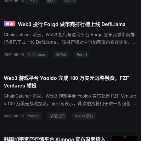
2026-08-06
JPYC
融资
Web3
地。
Web3 投行 Forgd 做市商排行榜上线 DefiLlama
ChainCatcher 消息，Web3 投行与咨询平台 Forgd 宣布其做市商排
行榜已正式上线 DefiLlama 。该排行榜对主流加密做市商在定价、市
场深度、可靠性和执行质量等标准化指标进行排名，帮助交易者和分
2026-08-05
DefiLlama
做市商
Forgd
析师评估代币流动性背后的做市商表现。 排行榜数据来自超过 500
个代币项目和 35 家做市商通过 Forgd 工具监测的实盘表现。Forgd
此前于 2026 年 5 月推出该排行榜，此次接入 DefiLlama 将数据开放
Web3 游戏平台 Yooldo 完成 100 万美元战略融资，FZF
给更广泛的市场用户。
Ventures 领投
ChainCatcher 消息，Web3 游戏平台 Yooldo 宣布获得 FZF Venture
s 100 万美元战略投资。该公司表示，此次融资将用于进一步强化 Yo
oldo 生态系统，支持长期发展规划。目前，双方关于追加投资的讨论
2026-08-05
Yooldo
战略投资
Web3 游戏
也在推进中。
韩国加密资产行情平台 Kimpga 宣布深度接入