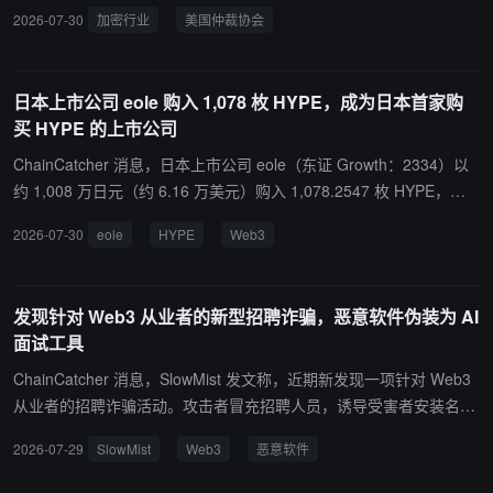
2026-07-30
加密行业
美国仲裁协会
Web3
商业纠纷
仲裁
日本上市公司 eole 购入 1,078 枚 HYPE，成为日本首家购
买 HYPE 的上市公司
ChainCatcher 消息，日本上市公司 eole（东证 Growth：2334）以
约 1,008 万日元（约 6.16 万美元）购入 1,078.2547 枚 HYPE，平
均成本约 9,352.77 日元（约 57.1 美元），成为日本首家购买 HYPE
2026-07-30
eole
HYPE
Web3
的上市公司。 公司计划在 8 月底前分批追加购买，使 HYPE 总投入
达到 1 亿日元（约 61.05 万美元），并将其纳入“Neo Crypto Bank”
构想下的数字资产储备，用于支持链上金融及 Web3 业务。
发现针对 Web3 从业者的新型招聘诈骗，恶意软件伪装为 AI
面试工具
ChainCatcher 消息，SlowMist 发文称，近期新发现一项针对 Web3
从业者的招聘诈骗活动。攻击者冒充招聘人员，诱导受害者安装名为
“Relay” 的 AI 会议软件，实际为信息窃取恶意程序。该恶意软件同时
2026-07-29
SlowMist
Web3
恶意软件
针对 macOS 和 Windows 用户，可窃取浏览器凭证、加密钱包相关
数据、Keychain 数据、Telegram 会话等敏感信息。SlowMist 已完成