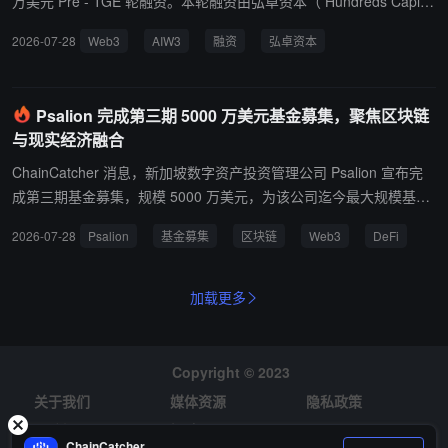
万美元 Pre - TGE 轮融资。本轮融资由弘卓资本（ Hundreds Capital
）领投， Kirin Capital 、祥峰资本（ Crestwave Capital ）跟投， 0
2026-07-28
Web3
AIW3
融资
弘卓资本
G Labs 进行战略投资。 据悉，本轮领投方弘卓资本（ Hundreds Ca
pital ）是一家专注于成长型企业投资的私募股权基金，长期关注科技
创新及新兴产业发展。此次投资 AI W3 是弘卓资本首次布局 Web3
Psalion 完成第三期 5000 万美元基金募集，聚焦区块链
领域，其表示看好区块链与加密技术在未来数字经济中的长期发展潜
与现实经济融合
力，并认可 AI Agent 与 Web3 融合所带来的下一代基础设施创新机
遇。 0G Labs 的战略投资进一步体现了 AI W3 在去中心化 AI 基础设
ChainCatcher 消息，新加坡数字资产投资管理公司 Psalion 宣布完
施领域的生态价值， 0G Labs 致力于推动 AI 与区块链技术的融合发
成第三期基金募集，规模 5000 万美元，为该公司迄今最大规模基
展，此次战略投资进一步强化双方在链上 AI Agent 、去中心化计算
金。该基金为新加坡注册的可变资本公司（VCC），由持有新加坡金
2026-07-28
Psalion
基金募集
区块链
Web3
DeFi
以及开放式智能经济方向的生态协同。近期， AI W3 也围绕生态建设
融管理局（MAS）牌照的 Conduit Asset Management 管理。 基金
推出了社区激励活动，通过空投任务、生态互动等方式吸引用户参
将聚焦 Pre-Seed 至种子轮阶段项目，重点关注基础设施、中间件、
与，推动早期社区增长与生态扩展。
贸易金融、RWA、稳定币及 DeFi 领域，尤其关注 Web3 在消费端应
加载更多
用中重塑资产所有权、交易及互动方式的创新项目。Psalion 管理合
伙人 Tim Enneking 表示：“加密曾是正题，传统金融是反题，我们现
在投资的是二者的合题——Web2 业务跑在 Web3 轨道上。”此前两
Copyright © 2023
只基金均在市场下行期推出，团队认为低迷期估值更合理、创业者更
关于我们
媒体资源
隐私政策
专注，是最佳布局窗口。
风险提示
招聘
ChainCatcher