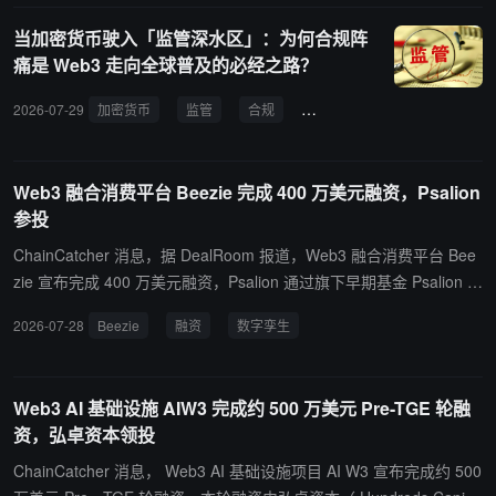
样本分析并披露了此次攻击链的运作方式。SlowMist 提醒，在参与线
当加密货币驶入「监管深水区」：为何合规阵
上面试或招聘流程时，应谨慎安装陌生软件，避免运行未经验证的应
痛是 Web3 走向全球普及的必经之路？
用，并留意异常安装请求或系统密码提示。
2026-07-29
加密货币
监管
合规
透明度
交易所
金融
Web3 融合消费平台 Beezie 完成 400 万美元融资，Psalion
参投
ChainCatcher 消息，据 DealRoom 报道，Web3 融合消费平台 Bee
zie 宣布完成 400 万美元融资，Psalion 通过旗下早期基金 Psalion V
C Fund III 参投。该平台可实物商品生成链上数字孪生，使其具备可
2026-07-28
Beezie
融资
数字孪生
编程、可交易及跨场景组合能力，通过游戏化机制将实物资产交易转
化为互动消费体验，新资金将用于全球市场扩张。
Web3 AI 基础设施 AIW3 完成约 500 万美元 Pre-TGE 轮融
资，弘卓资本领投
ChainCatcher 消息， Web3 AI 基础设施项目 AI W3 宣布完成约 500