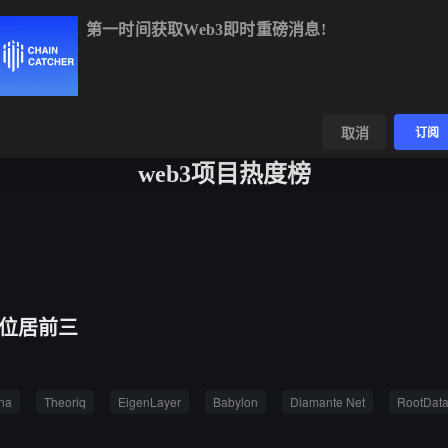
第一时间获取Web3即时重磅消息!
BTC
$64,734.08
+0.99%
ETH
$1,905.99
+1.91%
数据
发现
取消
订阅
web3项目热度榜
o 位居前三
na
Theoriq
EigenLayer
Babylon
Diamante Net
RootDa