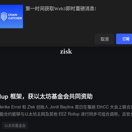
第一时间获取Web3即时重磅消息!
BTC
$64,363.45
-0.40%
ETH
$1,905.23
-0.05%
数据
发现
取消
订阅
zisk
 Rollup 框架，获以太坊基金会共同资助
Friederike Ernst 和 Zisk 创始人 Jordi Baylina 周日在戛纳 
化问题。每一个新上线的 L2 都有自己的流动性池和桥接，都是另一个孤立的围墙花园。” 
以太坊基金会
A 平台 Centrifuge，以及代币化股票项目 xStocks。项目将以瑞士非