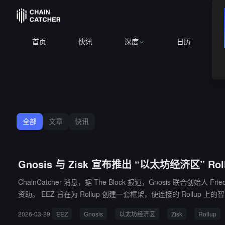
首页
快讯
深度
日历
全部
文章
快讯
Gnosis 与 Zisk 宣布推出 “以太坊经济区”
ChainCatcher 消息，据 The Block 报道，Gnosis 联合创始人 
资助。 EEZ 旨在为 Rollup 创建一套框架，使连接的 Rollup 上的智能合约能够与以太坊主网及其他 EEZ Rollup 进行同步可组合调用，且安全保证与直接部署在以太坊上相同。该框架默认使用 ETH 作为 Gas
代币，无需额外的跨链桥基础设施。Ernst 表示：“以太坊没有扩容问题，它有碎片
2026-03-29
EEZ
Gnosis
以太坊经济区
Zisk
Rollup
协议 Aave、区块构建商 Titan 和 Beaver Build、RW