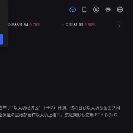
BNB
$591.54
-0.70%
XRP
$1.03
-2.88%
SOL
$
EthCC 大会上联合宣布了 “以太坊经济区” （EEZ）计划，该项目获以太坊基金会共同
EEZ 联盟创始成员包括 DeFi 借贷
营利机构形式运作，所有软件以自由开源形式发布，目标是最小化治理并最终实现不可