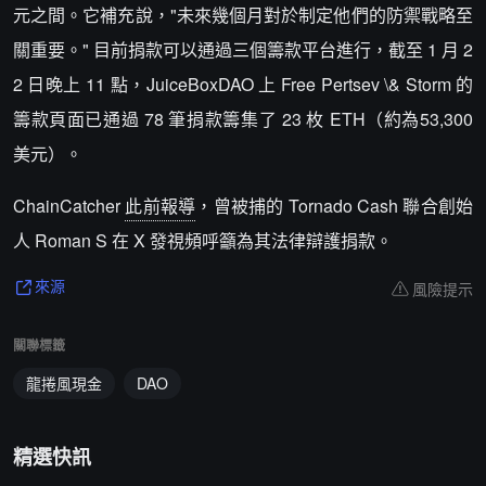
元之間。它補充說，"未來幾個月對於制定他們的防禦戰略至
關重要。" 目前捐款可以通過三個籌款平台進行，截至 1 月 2
2 日晚上 11 點，JuiceBoxDAO 上 Free Pertsev \& Storm 的
籌款頁面已通過 78 筆捐款籌集了 23 枚 ETH（約為53,300
美元）。
ChainCatcher
此前報導
，曾被捕的 Tornado Cash 聯合創始
人 Roman S 在 X 發視頻呼籲為其法律辯護捐款。
風險提示
來源
關聯標籤
龍捲風現金
DAO
精選快訊