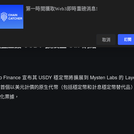
第一時間獲取Web3即時重磅消息!
BTC
$64,962.50
+0.88%
ETH
$1,915.85
+0.57%
數據
發現
取消
訂閱
將旗艦產品 USDY 擴展至 Sui 網絡
do Finance 宣布其 USDY 穩定幣將擴展到 Mysten Labs 的 Laye
ork 首個以美元計價的原生代幣（包括穩定幣和計息穩定幣替代品）
化票據，