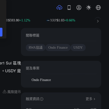
BNB
$593.80
+1.12%
XRP
$1.03
+0.66%
SOL
$74
關聯標籤
RWA協議
Ondo Finance
USDY
r1 Sui 區塊
提及專案
。USDY 是
Ondo Finance
風險提示
融資資訊
更多