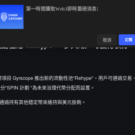
第一時間獲取Web3即時重磅消息!
BTC
$64,253.17
-0.57%
ETH
$1,901.74
-0.44%
BNB
數據
發現
取消
訂閱
新流動性池“Rehype”，參與用戶可獲得積分
導，穩定幣項目 Gyrscope 推出新的流動性池"Rehype"，用戶可通過
積分"SPIN 計劃 "為未來治理代幣分配而設置。
，旨在通過持有其他穩定幣來維持與美元掛鉤。