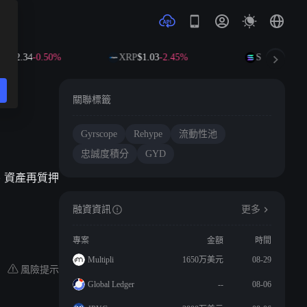
$592.34
-0.50%
XRP
$1.03
-2.45%
SOL
$72.56
-1
關聯標籤
Gyrscope
Rehype
流動性池
忠誠度積分
GYD
交易、資產再質押
融資資訊
更多
專案
金額
時間
Multipli
1650万美元
08-29
風險提示
Global Ledger
--
08-06