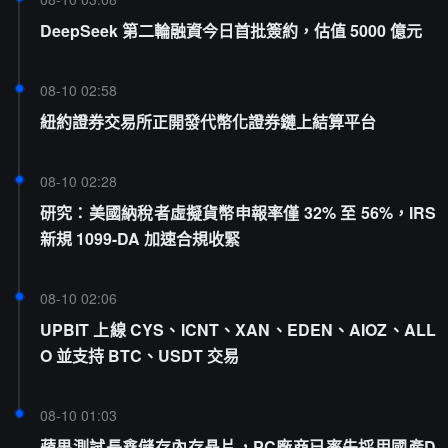
DeepSeek 第二輪融資今日首批簽約，估值 5000 億元
08-10 02:58
紐約證券交易所正開發代幣化證券鏈上結算平台
08-10 02:28
研究：美國納稅者虛擬貨幣申報率僅 32% 至 56%，IRS
新規 1099-DA 加速合規收緊
08-10 02:06
UPBIT 上線 CYS、ICNT、XAN、EDEN、AIOZ、ALL
O 並支持 BTC、USDT 交易
08-10 01:03
蘋果測試長鑫儲存內存晶片，PC廠商已率先採用國產D