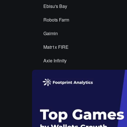
Ebisu's Bay
Robots Farm
Gaimin
Matr1x FIRE
Axie Infinity