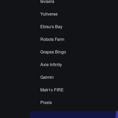
tevaera
Yuliverse
Ebisu's Bay
Robots Farm
Grapes Bingo
Axie Infinity
Gaimin
Matr1x FIRE
Pixels