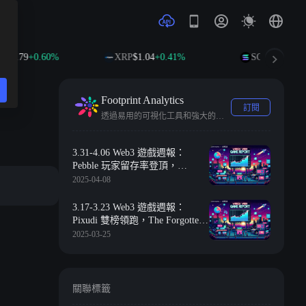
9
+0.60%
XRP
$1.04
+0.41%
SOL
$75.48
+2.10%
Footprint Analytics
訂閱
透過易用的可視化工具和強大的多鏈API，幫助分析師、建設者和投資者將區塊鏈數據轉化為洞察力。
3.31-4.06 Web3 遊戲週報：
Pebble 玩家留存率登頂，
Treasure DAO 面臨重組危機
2025-04-08
3.17-3.23 Web3 遊戲週報：
Pixudi 雙榜領跑，The Forgotten
Runiverse 登陸三大
2025-03-25
關聯標籤