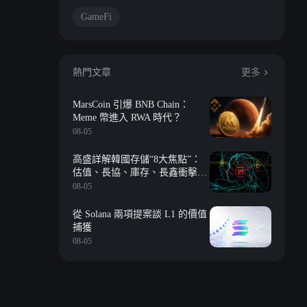
GameFi
熱門文章
更多
MarsCoin 引爆 BNB Chain：
Meme 幣進入 RWA 時代？
08-05
高盛詳解韓國存儲“8大焦點”：
估值、長協、庫存、長鑫衝擊、
回購等
08-05
從 Solana 兩項提案談 L1 的價值
捕獲
08-05