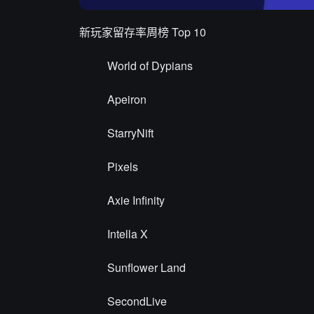
新玩家留存率周榜 Top 10
World of Dypians
Apeiron
StarryNift
Pixels
Axie Infinity
Intella X
Sunflower Land
SecondLive