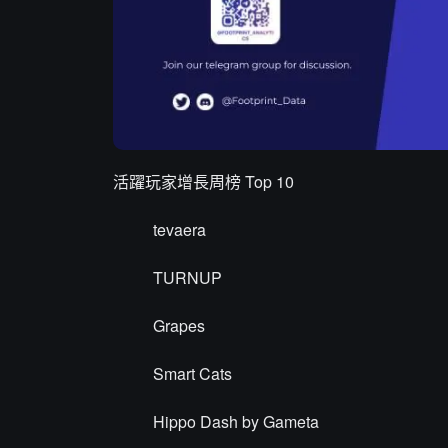
活躍玩家增長周榜 Top 10
tevaera
TURNUP
Grapes
Smart Cats
Hippo Dash by Gameta