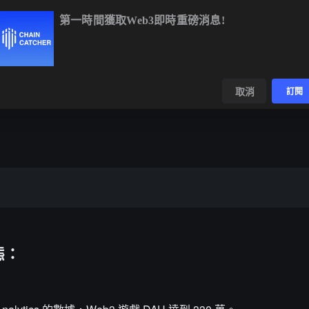
第一時間獲取Web3即時重磅消息!
C
$64,983.34
-0.46%
ETH
$1,919.62
-0.61%
BNB
$595.7
數據
發現
取消
訂閱
5
動態：