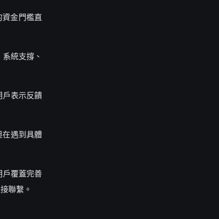
 的資金門檻直
、系統支撐、
有用戶表示反饋
但在遇到具體
用戶覆蓋完善
直接聯繫。