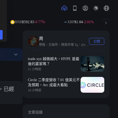
BNB
$592.83
-0.77%
XRP
$1.04
-2.01%
SOL
$
周
訂閱
幣股、交易所、預測市場 Tg：@zhoui1111
trade.xyz 越做越大，HYPE 是最
後的贏家嗎？
11 小時前
Circle 二季度營收 7.01 億美元不
及預期，Arc 成最大看點
，已經
16 小時前
文章目錄