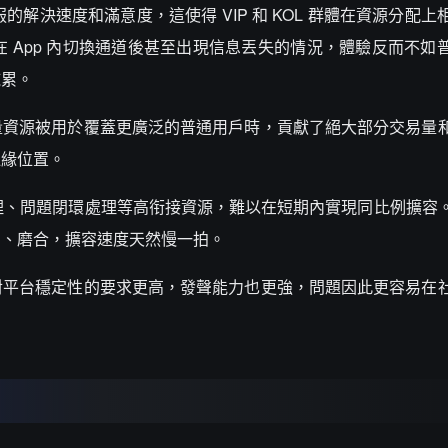
服的解決速度和滿意度，這使得 VIP 和 KOL 群體在資源分配
戶在 App 內切換通道後甚至出現信息丟失的情況，體驗反而不如
拖累。
量資源被用於覆蓋更廣泛的普通用戶時，貢獻了絕大部分交易量
邊緣位置。
屬經理、問題閉環處理等高衔接資源，難以在短期內實現同比例擴容
訓、磨合，擴容速度天然慢一拍。
對平台穩定性的要求更高，發聲能力也更強，問題因此更容易在