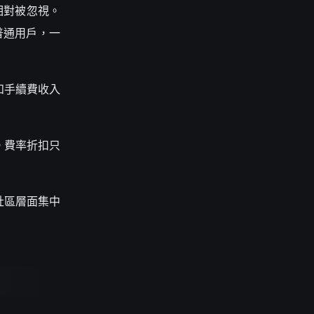
上相對被忽視。
普通用戶，一
和手續費收入
。費率折扣只
社區層面集中