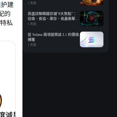
1 天前
高盛詳解韓國存儲“8大焦點”：
估值、長協、庫存、長鑫衝擊、
回購等
1 天前
從 Solana 兩項提案談 L1 的價值
捕獲
1 天前