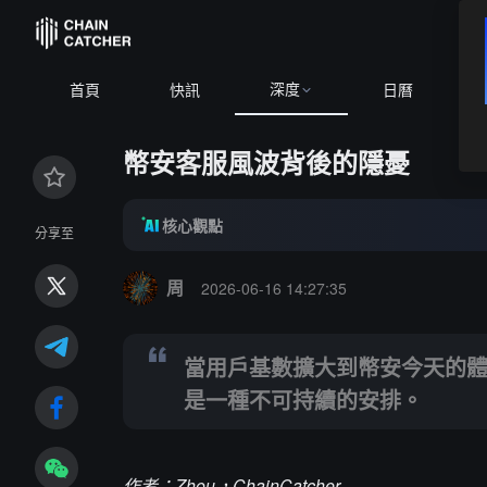
深度
首頁
快訊
日曆
幣安客服風波背後的隱憂
核心觀點
分享至
Summary:
當用戶基數擴大到幣安今天的體量，靠創始
周
2026-06-16 14:27:35
當用戶基數擴大到幣安今天的
是一種不可持續的安排。
作者：Zhou，ChainCatcher