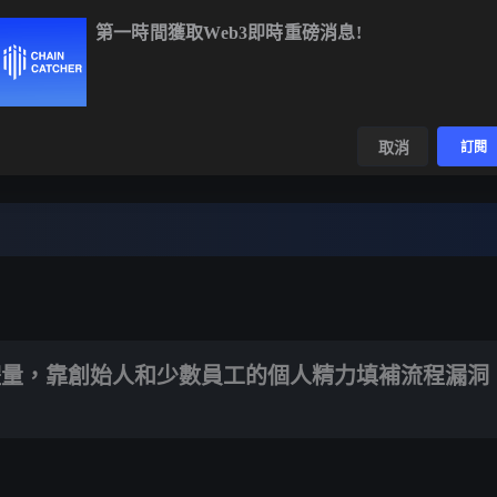
第一時間獲取Web3即時重磅消息!
BTC
$64,662.93
+0.21%
ETH
$1,912.71
+1.12%
數據
發現
取消
訂閱
人和少數員工的個人精力填補流程漏洞，已經是一種不可持續的安排。
體量，靠創始人和少數員工的個人精力填補流程漏洞