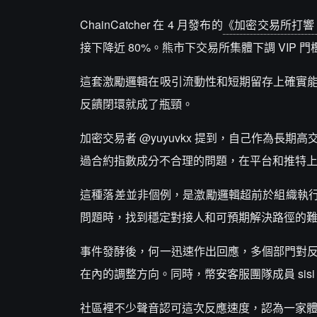
ChainCatcher 在 4 月發布的
《加密交易所打響 
接下降近 80%。熊市下交易所集體下調 VIP
這套激勵邏輯在吸引流動性和短期留存上確實能
反饋閉環就成了瓶頸。
加密交易者 @yuyuvkx 提到，自己作為長
過合約指數成分不合理的問題，在平台和推特
這種落差並非個例，是激勵邏輯超前於組織執行
問題時，找到穩定對接人和可預期解決路徑的
事件發酵後，何一迅速作出回應，多個部門對反
在內的調整方向。同時，幣安客服團隊成員 si
社區裡不少聲音認可這次反應速度，認為一家