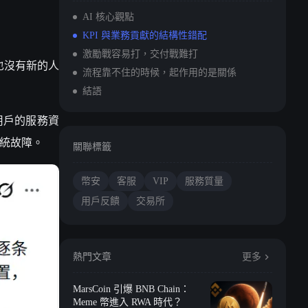
AI 核心觀點
KPI 與業務貢獻的結構性錯配
激勵戰容易打，交付戰難打
也沒有新的人
流程靠不住的時候，起作用的是關係
結語
 用戶的服務資
系統故障。
關聯標籤
幣安
客服
VIP
服務質量
用戶反饋
交易所
熱門文章
更多
MarsCoin 引爆 BNB Chain：
Meme 幣進入 RWA 時代？