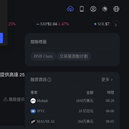
0
-1.25%
XRP
$1.04
-1.47%
SOL
$73.16
-1.17%
關聯標籤
BNB Chain
交易量激勵計劃
提供高達 25
融資資訊
更多
專案
金額
時間
風險提示
Multipli
1650万美元
08-29
JPYC
10 亿日元
08-06
MAGNE.AI
264万美元
08-05