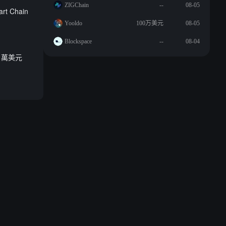
ZIGChain
--
08-05
rt Chain
Yooldo
100万美元
08-05
Blockspace
--
08-04
8 萬美元