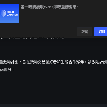
第一時間獲取Web3即時重磅消息!
C
$64,375.55
+0.14%
ETH
$1,904.64
+1.59%
BNB
$592.4
數據
發現
取消
訂閱
計劃，獎金池高達 25 萬美元
 宣布推出交易量激勵計劃，旨在獎勵交易愛好者和生態合作夥伴。該激勵計劃
兩部分。