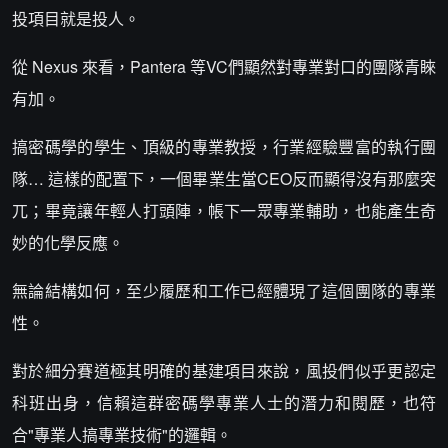
投項目就是投人。
從 Nexus 來看，Pantera 等VC們顯然對專業對口的團隊青睞
有加。
搞密碼學的學生、頂級的專業教授，行業經驗豐富的執行團
隊… 這樣的配置下，一個畢業生當CEO反而顯得沒有那麼突
兀；畢竟讓年輕人打頭陣，帳下一眾專業輔助，也能產生奇
妙的化學反應。
無論結構如何，至少履歷和工作已經體現了這個團隊的專業
性。
對於細分賽道極其明確的基建項目來說，風投們似乎更認定
科班出身，信賴這群密碼學專業人士的潛力和閱歷，也符
合"專業人搞專業技術"的邏輯。