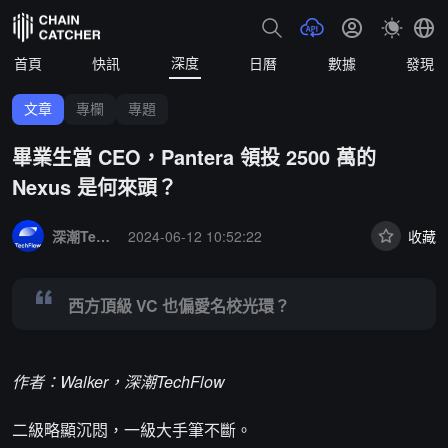
深度
首頁
快訊
日曆
數據
發現
文章
專欄
專題
畢業生當 CEO，Pantera 領投 2500 萬的
Nexus 是何來頭？
Summary:
西方頂級 VC 也偏愛名校光環？
深潮TechFlow
2024-06-12 10:52:22
收藏
西方頂級 VC 也偏愛名校光環？
作者：Walker，深潮TechFlow
二級略顯沉悶，一級大手筆不斷。