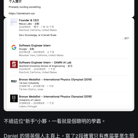
不過這位"新手"小夥，一看就是個聰明的學霸。
Daniel 的領英個人主頁上，寫了2段確實只有應届畢業生簡