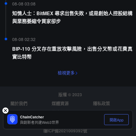
08-08 03:08
知情人士：BitMEX 尋求出售失敗，或是創始人控股結構
與業務萎縮令買家卻步
08-08 02:32
BIP-110 分叉存在重放攻擊風險，出售分叉幣或花費真
實比特幣
檢視更多
版權 © 2023
關於我們
媒體資源
隱私政策
風險提示
徵才
ChainCatcher
開啟App
與創新者共建Web3世界
瓊ICP備2021009392號