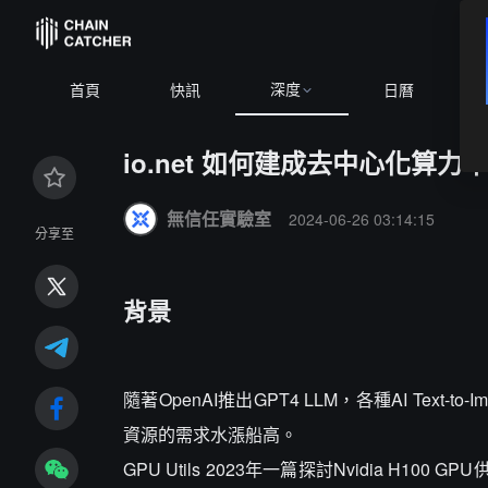
深度
64,292.34
-0.42%
ETH
$1,902.09
-0.22%
BNB
$592.57
-
首頁
快訊
日曆
io.net 如何建成去中心化算力
Summary:
無信任實驗室
2024-06-26 03:14:15
分享至
背景
隨著OpenAI推出GPT4 LLM，各種AI Te
資源的需求水漲船高。
GPU Utils 2023年一篇探討Nvidia H