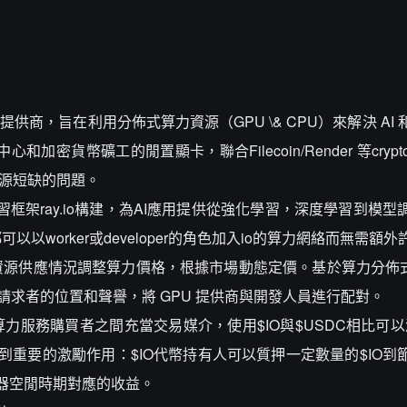
提供商，旨在利用分佈式算力資源（GPU \& CPU）來解決 AI
加密貨幣礦工的閒置顯卡，聯合Filecoin/Render 等cryp
算資源短缺的問題。
學習框架ray.io構建，為AI應用提供從強化學習，深度學習到模
worker或developer的角色加入io的算力網絡而無需額
源供應情況調整算力價格，根據市場動態定價。基於算力分佈式
、請求者的位置和聲譽，將 GPU 提供商與開發人員進行配對。
者和算力服務購買者之間充當交易媒介，使用$IO與$USDC相比可
到重要的激勵作用：$IO代幣持有人可以質押一定數量的$IO到
機器空閒時期對應的收益。