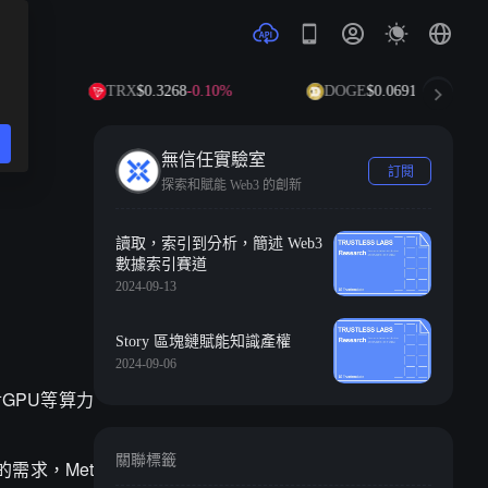
TRX
$0.3268
-0.10%
DOGE
$0.0691
-1.24%
無信任實驗室
訂閱
探索和賦能 Web3 的創新
讀取，索引到分析，簡述 Web3
數據索引賽道
2024-09-13
Story 區塊鏈賦能知識產權
2024-09-06
對GPU等算力
關聯標籤
烈的需求，Met