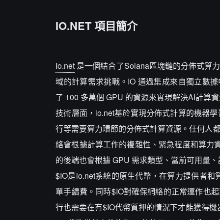
IO.NET 項目簡介
Io.net
是一個結合了Solana區塊鏈的分佈式算力
域的計算需求挑戰。IO 通過集成來自獨立數據中心和
了 100 多萬個 GPU 的資源來實現解決AI計
技術層面，io.net基於實現分佈式計算的機器
行等需要算力環節的分佈式計算資源。任何人都可以以
絡會根據計算工作的複雜性、緊急程度和算力資
的後端也會根據 GPU 需求類型、當前可用量
$IO是io.net系統的原生代幣，在算力提供
單手續費。同時$IO對確保網絡的正常運作也起
行也需要在有$IO代幣質押的情況下才能獲得