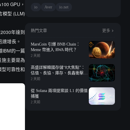
100 GPU，
io
Aver
io.net
模型 (LLM)
熱門文章
更多
在2030年達到
求迅速增長。
MarsCoin 引爆 BNB Chain：
IBM的一篇
Meme 幣進入 RWA 時代？
2 天前
設施主要是為
高盛詳解韓國存儲“8大焦點”：
模型可靠性和
估值、長協、庫存、長鑫衝擊、
回購等
2 天前
從 Solana 兩項提案談 L1 的價值
捕獲
2 天前