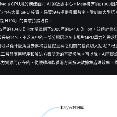
idia GPU用於構建面向 AI 的數據中心。Meta擁有約21000個A
e 的數據中心也有大量 GPU 投資，儘管沒有提供具體數字。受訓練大型語言
其是 H100）的需求持續增長。
的134.8 Billion增長到了2023年的241.8 Billion，並預計會
Billion增長約14%，不乏其中的一部分歸因於AI市場對GPU算力的需
們可以從什麼角度去解構並且挖掘與之相關的投資切入點呢？根據
工智慧應用程序和解決方案所需的基礎設施。可以說，AI基礎
算力資源而存在的，從硬體和軟體兩方面解決數據集處理效率、