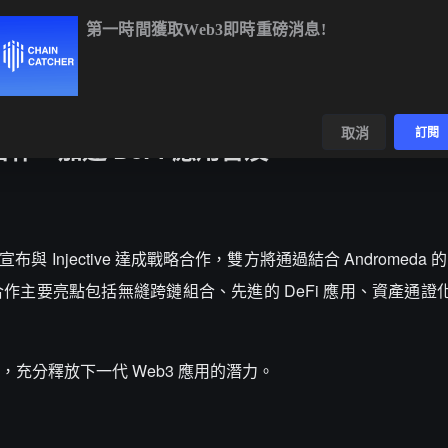
第一時間獲取Web3即時重磅消息!
BTC
$64,752.01
+1.02%
ETH
$1,907.89
+1.98%
B
數據
發現
取消
訂閱
 達成合作，加速 DeFi 應用普及
宣布與 Injective 達成戰略合作，雙方將通過結合 Andromeda 的 a
普及。合作主要亮點包括無縫跨鏈組合、先進的 DeFi 應用、資產通
充分釋放下一代 Web3 應用的潛力。