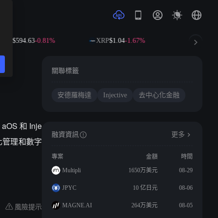
NB
$594.63
-0.81%
XRP
$1.04
-1.67%
SOL
$73.7
關聯標籤
安德羅梅達
Injective
去中心化金融
OS 和 Inje
融資資訊
更多
證化管理和數字
專案
金額
時間
Multipli
1650万美元
08-29
JPYC
10 亿日元
08-06
風險提示
MAGNE.AI
264万美元
08-05