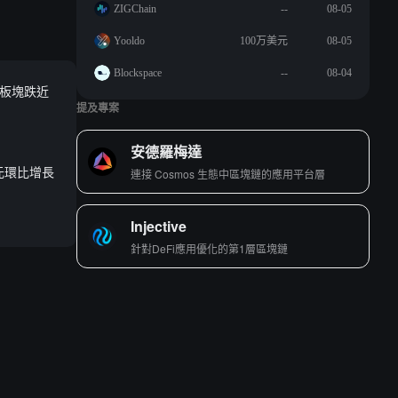
ZIGChain
--
08-05
Yooldo
100万美元
08-05
Blockspace
--
08-04
 板塊跌近
提及專案
安德羅梅達
美元環比增長
連接 Cosmos 生態中區塊鏈的應用平台層
Injective
針對DeFi應用優化的第1層區塊鏈