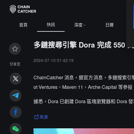
快訊
C
$64,851.75
+1.05%
ETH
$1,913.97
+0.85%
BNB
$592.2
首頁
深度
日曆
多鏈搜尋引擎 Dora 完成 550 萬
2024-07-10 01:42:19
分享至
ChainCatcher 消息，据官方消息，多鏈搜索引擎 D
ot Ventures、Maven 11、Arche Capital 等參
據悉，Dora 已創建 Dora 區塊瀏覽器和 D
來源