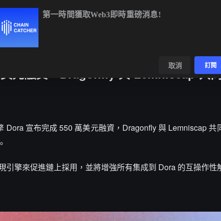
第一時間獲取Web3即時重磅消息!
0
+0.20%
XRP
$1.02
-0.90%
SOL
$73.59
+1.68%
數據
發現
取消
訂閱
美元融資，Dragonfly 與 Lemniscap 
ora 宣布完成 550 萬美元融資，Dragonfly 與 Lemniscap 
投。
ora 發現引擎來促進鏈上採用，並將增強所有集成到 Dora 的互操作