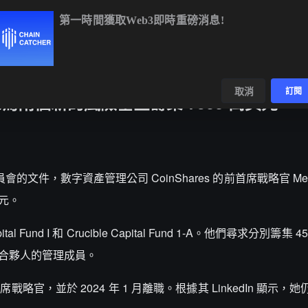
第一時間獲取Web3即時重磅消息!
BTC
$64,957.48
+0.56%
ETH
$1,915.82
+0.29%
BNB
$5
數據
發現
取消
訂閱
O 尋求為兩個新的風險基金籌集 7500 萬美元
會的文件，數字資產管理公司 CoinShares 的前首席戰略官 Melte
美元。
Fund I 和 Crucible Capital Fund 1-A。他們尋求分別籌集 
普通合夥人的管理成員。
ares 首席戰略官，並於 2024 年 1 月離職。根據其 LinkedIn 顯