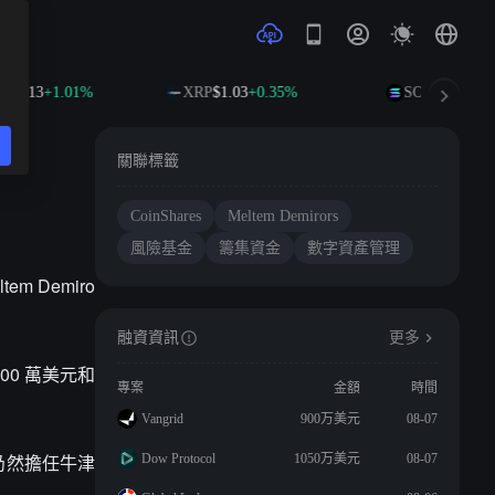
94.13
+1.01%
XRP
$1.03
+0.35%
SOL
$74.77
+2.
關聯標籤
CoinShares
Meltem Demirors
風險基金
籌集資金
數字資產管理
m Demiro
融資資訊
更多
4500 萬美元和
專案
金額
時間
Vangrid
900万美元
08-07
示，她仍然擔任牛津
Dow Protocol
1050万美元
08-07