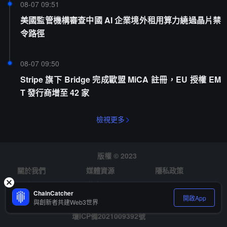
08-07 09:51
美國監管機構審查中國 AI 企業境外租用算力繞過晶片禁
令路徑
08-07 09:50
Stripe 旗下 Bridge 完成歐盟 MiCA 註冊，EU 授權 EM
T 發行商增至 42 家
檢視更多
版權 © 2023
關於我們
媒體資源
隱私政策
風險提示
徵才
ChainCatcher
開啟App
與創新者共建Web3世界
瓊ICP備2021009392號