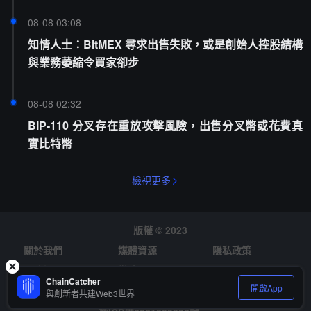
08-08 03:08
知情人士：BitMEX 尋求出售失敗，或是創始人控股結構
與業務萎縮令買家卻步
08-08 02:32
BIP-110 分叉存在重放攻擊風險，出售分叉幣或花費真
實比特幣
檢視更多
版權 © 2023
關於我們
媒體資源
隱私政策
風險提示
徵才
ChainCatcher
開啟App
與創新者共建Web3世界