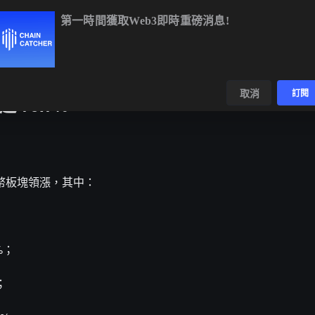
第一時間獲取Web3即時重磅消息!
BTC
$64,949.37
-0.07%
ETH
$1,919.01
+0.01%
BNB
$59
數據
發現
取消
訂閱
 79.7%
，粉絲幣板塊領漲，其中：
%；
；