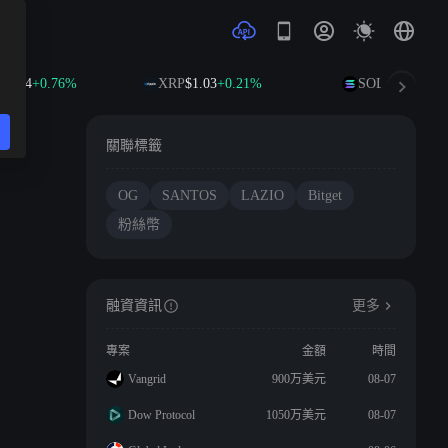
4.84
+0.76%
XRP
$1.03
+0.21%
SOL
$75.23
+2.2
關聯標籤
OG
SANTOS
LAZIO
Bitget
粉絲幣
融資資訊
更多
專案
金額
時間
Vangrid
900万美元
08-07
Dow Protocol
1050万美元
08-07