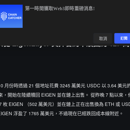
第一時間獲取Web3即時重磅消息!
BTC
$64,957.48
+0.56%
ETH
$1,915.82
+0.29%
數據
發現
取消
訂閱
 EigenLayer 質押合約中贖回約 127 
0 月份時透過 21 個地址花費 3245 萬美元 USDC 以 3.64 
上以來，開始在陸續贖回 EIGEN 並在鏈上出售。 從昨晚 7 點以來，
,507 枚 EIGEN （502 萬美元）並在鏈上正在出售換為 ETH 或 U
萬枚 EIGEN 浮盈了 1765 萬美元，不過現在已經跌回成本線附近。