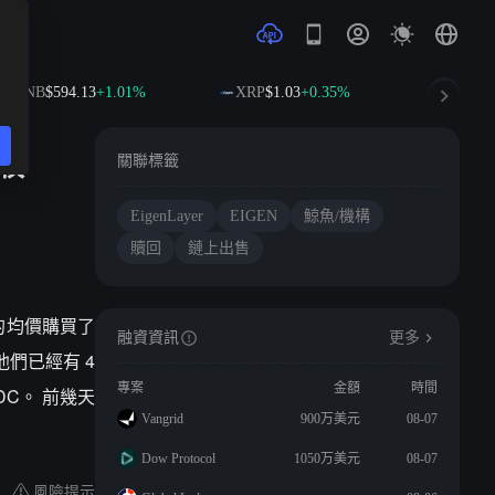
BNB
$594.13
+1.01%
XRP
$1.03
+0.35%
SOL
$74
萬枚
關聯標籤
EigenLayer
EIGEN
鯨魚/機構
贖回
鏈上出售
美元的均價購買了
融資資訊
更多
他們已經有 4
專案
金額
時間
SDC。 前幾天
Vangrid
900万美元
08-07
Dow Protocol
1050万美元
08-07
風險提示