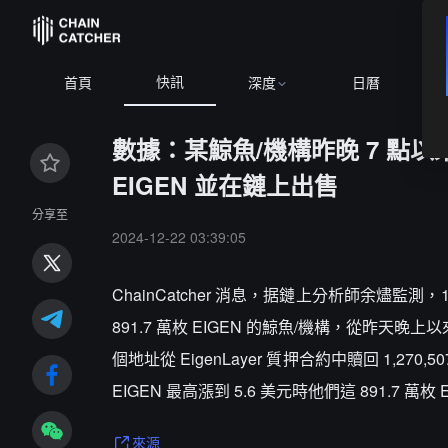
快訊
首頁
深度
日曆
數據：某鯨魚/機構昨晚 7 點以來從
EIGEN 並在鏈上出售
分享至
2024-12-22 03:39:05
ChainCatcher 消息，据鏈上分析師余燼監測，1
891.7 萬枚 EIGEN 的鯨魚/機構，從昨天晚
個地址從 EigenLayer 質押合約中贖回 1,270
EIGEN 最高漲到 5.6 美元時他們這 891.7 
來源