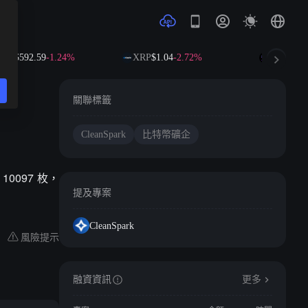
NB
$592.59
-1.24%
XRP
$1.04
-2.72%
SOL
$73.0
關聯標籤
CleanSpark
比特幣礦企
10097 枚，
提及專案
CleanSpark
風險提示
融資資訊
更多