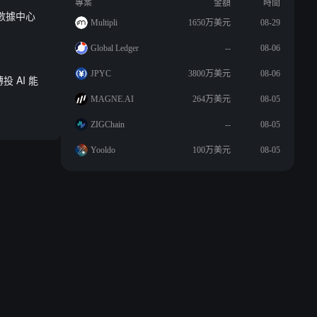
專案
金額
時間
美元數據中心
Multipli
1650万美元
08-29
Global Ledger
--
08-06
JPYC
3800万美元
08-06
投 AI 能
MAGNE.AI
264万美元
08-05
ZIGChain
--
08-05
Yooldo
100万美元
08-05