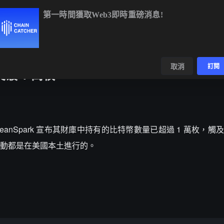
第一時間獲取Web3即時重磅消息!
BTC
$64,578.51
-0.13%
ETH
$1,911.84
-0.07%
B
數據
發現
取消
訂閱
突破 1 萬枚
CleanSpark 宣布其財庫中持有的比特幣數量已超過 1 萬枚，觸及 
動都是在美國本土進行的。