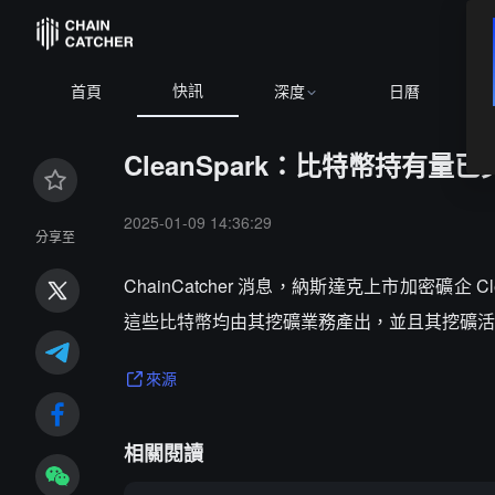
快訊
首頁
深度
日曆
CleanSpark：比特幣持有量已
2025-01-09 14:36:29
分享至
ChainCatcher 消息，納斯達克上市加密礦企 
這些比特幣均由其挖礦業務產出，並且其挖礦活
來源
相關閱讀