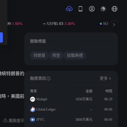
89.99
-1.66%
XRP
$1.03
-3.46%
SOL
$72.58
-2.
關聯標籤
特朗普
拜登
就職典禮
任總統特朗普的
融資資訊
更多
專案
金額
時間
統時，美國前
Multipli
1650万美元
08-29
Global Ledger
--
08-06
風險提示
JPYC
3800万美元
08-06