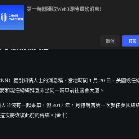
第一時間獲取Web3即時重磅消息!
BTC
$64,343.70
-0.81%
ETH
$1,905.78
-0.63%
BNB
$5
數據
發現
取消
訂閱
車參加就職典禮
網（CNN）援引知情人士的消息稱，當地時間 1 月 20 日，美國候
將和現任總統拜登乘坐同一輛車前往國會大廈。
並沒有一起乘車，但 2017 年 1 月特朗普第一次就任美國總
這次將恢復此前的傳統。(金十)