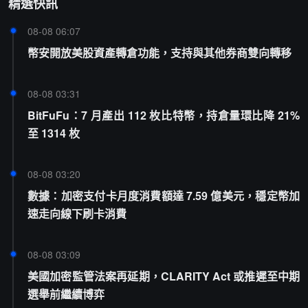
精選快訊
08-08 06:07
幣安開放美股資產轉倉功能，支持與其他券商雙向轉移
08-08 03:31
BitFuFu：7 月產出 112 枚比特幣，持倉量環比降 21%
至 1314 枚
08-08 03:20
數據：加密支付卡月度消費額達 7.59 億美元，穩定幣加
速走向線下刷卡消費
08-08 03:09
美國加密監管法案再延期，CLARITY Act 或推遲至中期
選舉前繼續博弈