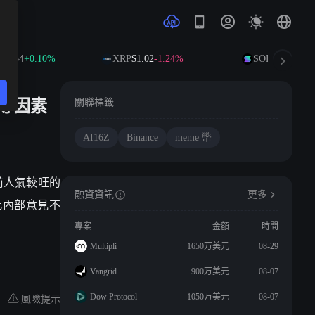
92.54
+0.10%
XRP
$1.02
-1.24%
SOL
$73.63
+1.
景等因素
關聯標籤
AI16Z
Binance
meme 幣
以此前人氣較旺的
融資資訊
更多
因此內部意見不
專案
金額
時間
Multipli
1650万美元
08-29
Vangrid
900万美元
08-07
風險提示
Dow Protocol
1050万美元
08-07