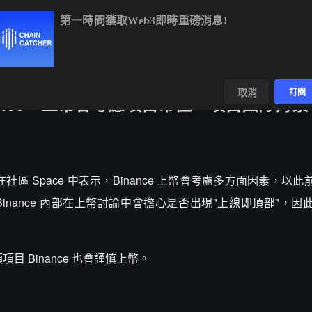
第一時間獲取Web3即時重磅消息!
BTC
$64,909.32
+0.83%
ETH
$1,915.30
+0.55%
BNB
$5
數據
發現
取消
訂閱
Binance：上幣會考慮項目市值，項目團隊背
始人何一在社區 Space 中表示，Binance 上幣會考慮多方面因素，
Binance 內部在上幣討論中會擔心是否出現"上線即頂部"，
目 Binance 也會謹慎上幣。