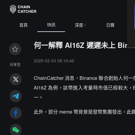
快訊
首頁
深度
日曆
何一解釋 AI16Z 遲遲未上 
2025-02-03 08:16:46
分享至
ChainCatcher 消息，Binance 聯合創
AI16Z 為例，該幣進入考量時市值已經較大，
一。
此外，部分 meme 幣背景是發幣集團發出，此類項