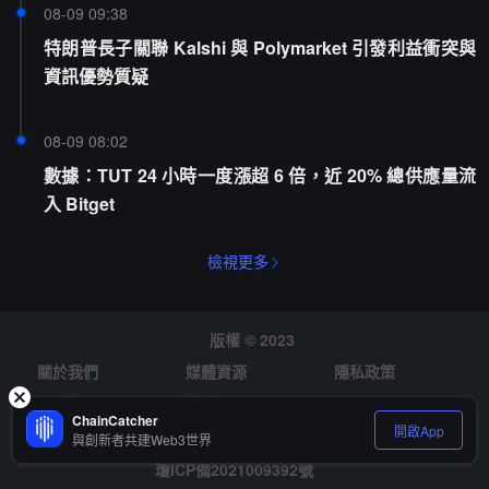
08-09 09:38
特朗普長子關聯 Kalshi 與 Polymarket 引發利益衝突與
資訊優勢質疑
08-09 08:02
數據：TUT 24 小時一度漲超 6 倍，近 20% 總供應量流
入 Bitget
檢視更多
版權 © 2023
關於我們
媒體資源
隱私政策
風險提示
徵才
ChainCatcher
開啟App
與創新者共建Web3世界
瓊ICP備2021009392號