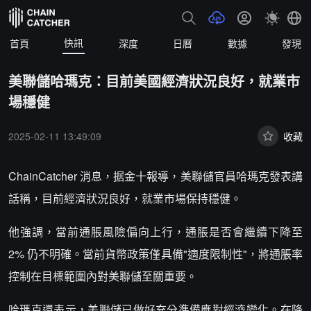
快訊
首頁
深度
日曆
數據
發現
美聯儲哈瑪克：目前美國經濟狀況良好，就業市
場穩健
2025-02-11 13:49:09
收藏
ChainCatcher 消息，据金十報導，美聯儲官員哈瑪克發表講
話稱，目前經濟狀況良好，就業市場保持穩健。
他強調，當前通脹風險偏向上行，通脹是否會繼續下降至
2% 仍不明確。當前貨幣政策僅具備"適度限制性"，將通脹率
控制在目標範圍內對美聯儲至關重要。
哈瑪克還表示，美聯儲已做好充分準備應對經濟變化。在降