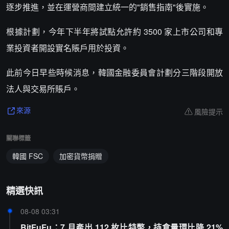
逐步推進，並在運營商間建立統一的"銷售指南"後實施。
根據計劃，今年下半年將試點允許約 3500 家上市公司和專
業投資者開設實名賬戶用於投資。
此前今日早些時候消息，韓國金融委員會計劃分三階段開放
法人與交易所賬戶。
風險提示
來源
關聯標籤
韓國 FSC
加密貨幣捐贈
精選快訊
08-08 03:31
BitFuFu：7 月產出 112 枚比特幣，持倉量環比降 21%