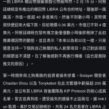
一則 LIBRA 模因幣接盤遊戲引幣圈哗然。2 月 15 日，阿根
廷總統宣布推出的模因幣 LIBRA 公布合約地址，隨後即一路
飆漲，市值一度超 40 多億美元，然後不到數小時，其幣價
很快便迎來大幅下跌，目前現價 0.36 美元，市值已不到 4 億
美元。阿根廷總統在發布推文後僅僅數小時後即刪掉了此前
推廣模因幣的動態，並且表示「本來以為和以往一樣，只是
隨意支持一下個與自己無關的私人創業項目。自己對該項目
的細節並不清楚，在了解後絕對不再進行傳播（這也是刪除
推文的原因）」。
第一時間參與土狗衝鋒的投資者損失慘重，Solayer 開發者
Chaofan Shou 以及 Tonykebot 在此次實踐中虧損超 200 萬
美元，並公布其 LIBRA 背後團隊為 KIP Protocol 的核心成員
名單，誓言追責到底。遭受損失的還遠不止這兩位，據 lmk.f
un 監測，基於交易記錄統計，共有 24 名交易者在 LIBRA 上