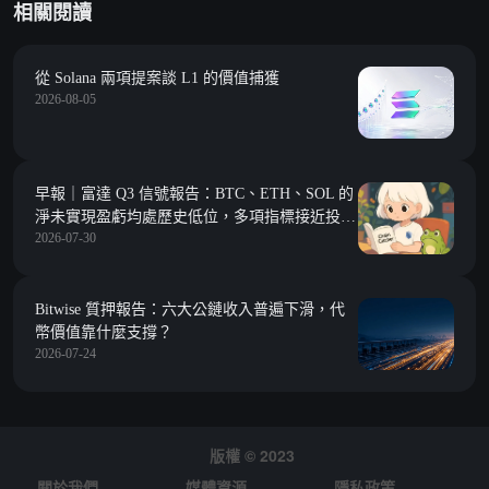
相關閱讀
從 Solana 兩項提案談 L1 的價值捕獲
2026-08-05
早報｜富達 Q3 信號報告：BTC、ETH、SOL 的
淨未實現盈虧均處歷史低位，多項指標接近投降
2026-07-30
區間；韓國金融委擬提交統一數字資產法案，在
野黨同步推動廢除加密稅
Bitwise 質押報告：六大公鏈收入普遍下滑，代
幣價值靠什麼支撐？
2026-07-24
版權 © 2023
關於我們
媒體資源
隱私政策