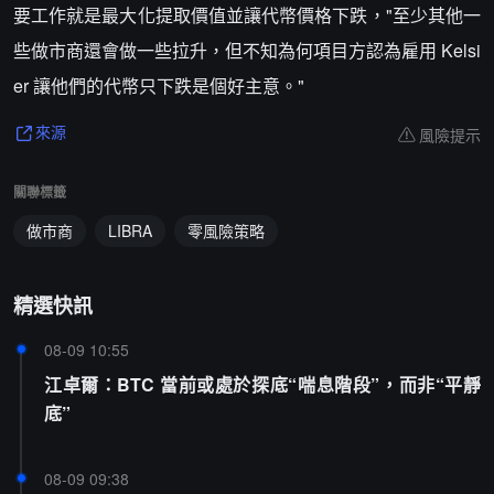
要工作就是最大化提取價值並讓代幣價格下跌，"至少其他一
些做市商還會做一些拉升，但不知為何項目方認為雇用 Kelsi
er 讓他們的代幣只下跌是個好主意。"
風險提示
來源
關聯標籤
做市商
LIBRA
零風險策略
精選快訊
08-09 10:55
江卓爾：BTC 當前或處於探底“喘息階段”，而非“平靜
底”
08-09 09:38