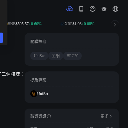
BNB
$595.57
+0.60%
XRP
$1.03
+0.08%
SOL
關聯標籤
UniSat
主網
BRC20
引入了三個模塊：
提及專案
UniSat
融資資訊
更多