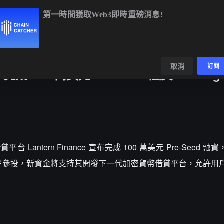
第一時間獲取Web3即時重磅消息!
BTC
$64,964.88
+0.27%
ETH
$1,919.17
+0.31%
數據
發現
取消
訂閱
 完成 100 萬美元 Pre-Seed 融資，Orang
平台 Lantern Finance 宣布完成 100 萬美元 Pre-Seed 融資，
r Ventures 等參投，新資金將支持其開發下一代加密貨幣借貸平台，允