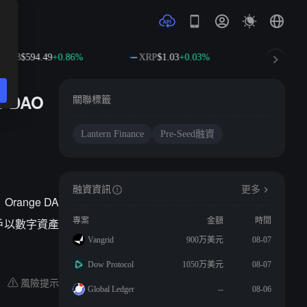
BNB
$594.49
+0.86%
XRP
$1.03
+0.03%
SOL
$74
e DAO
關聯標籤
Lantern Finance
Pre-Seed融資
融資資訊
更多
Orange DA
許用戶以數字資產
專案
金額
時間
Vangrid
900万美元
08-07
Dow Protocol
1050万美元
08-07
風險提示
Global Ledger
--
08-06